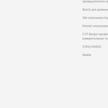
промышленного п
Bosch для домашн
Skil электроинстр
Dremel электроин
CST Berger проф
измерительная те
STIHL/VIKING
Makita