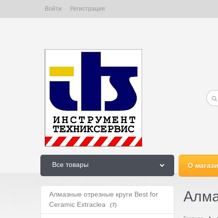
Войти
Регистрация
Все товары
О магаз
Алма
Алмазные отрезные круги Best for
Ceramic Extraclea
(7)