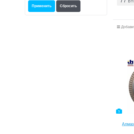
77
BY
Добави
5
Алмазн