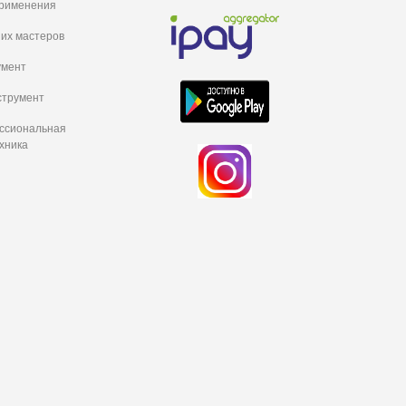
рименения
их мастеров
умент
струмент
ессиональная
хника