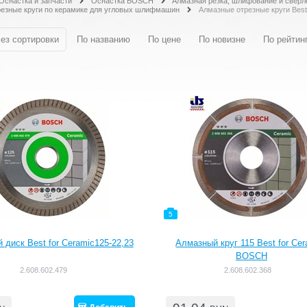
Оснастка и запчасти
Оснастка BOSCH
Алмазная резка, шлифование и сверл
езные круги по керамике для угловых шлифмашин
Алмазные отрезные круги Best 
ез сортировки
По названию
По цене
По новизне
По рейтин
5
 диск Best for Ceramic125-22,23
Алмазный круг 115 Best for Cer
BOSCH
2.608.602.479
2.608.602.368