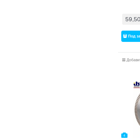
59,5
Под з
Добави
4