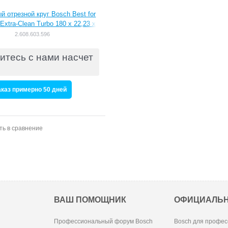
й отрезной круг Bosch Best for
Extra-Clean Turbo 180 x 22,23 x
1,6 x 7 mm [2608603596]
2.608.603.596
итесь с нами насчет
аказ примерно 50 дней
ть в сравнение
ВАШ ПОМОЩНИК
ОФИЦИАЛЬ
Профессиональный форум Bosch
Bosch для профес