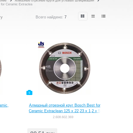
ение
Алмазные отрезные круги для угловых шлифмашин
for Ceramic Extraclea
гу
Всего найдено:
7
5
amic,
Алмазный отрезной круг Bosch Best for
Ceramic Extraclean 125 x 22,23 x 1,2 x 5
mm [2608602369]
2.608.602.369