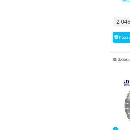
2 04
Под з
Добави
6