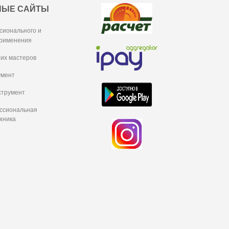
НЫЕ САЙТЫ
сионального и
рименения
их мастеров
умент
струмент
ессиональная
хника