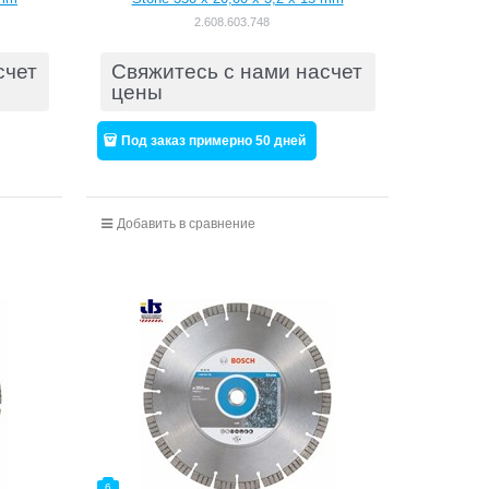
[2608603748]
2.608.603.748
счет
Свяжитесь с нами насчет
цены
Под заказ примерно 50 дней
Добавить в сравнение
6