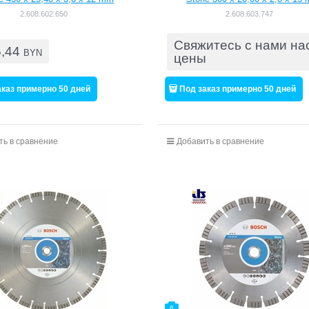
[2608602650]
[2608603747]
2.608.602.650
2.608.603.747
Свяжитесь с нами на
5,44
BYN
цены
аказ примерно 50 дней
Под заказ примерно 50 дней
ть в сравнение
Добавить в сравнение
6