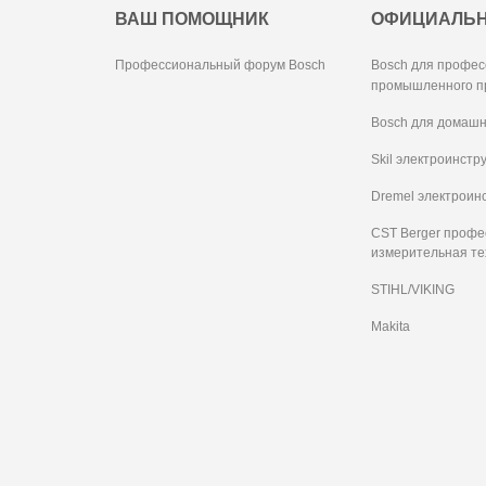
ВАШ ПОМОЩНИК
ОФИЦИАЛЬ
Профессиональный форум Bosch
Bosch для профес
промышленного п
Bosch для домашн
Skil электроинстр
Dremel электроин
CST Berger проф
измерительная те
STIHL/VIKING
Makita