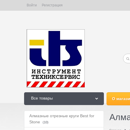
Войти
Регистрация
Все товары
О магаз
Алма
Алмазные отрезные круги Best for
Stone
(10)