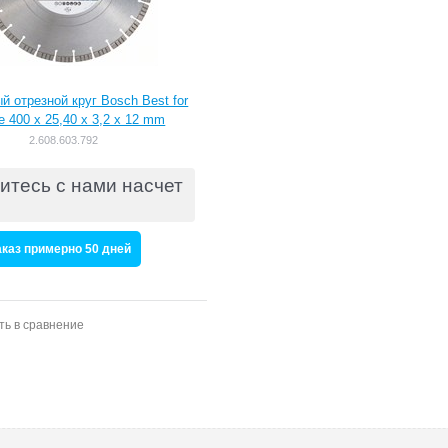
й отрезной круг Bosch Best for
e 400 x 25,40 x 3,2 x 12 mm
[2608603792]
2.608.603.792
итесь с нами насчет
аказ примерно 50 дней
ть в сравнение