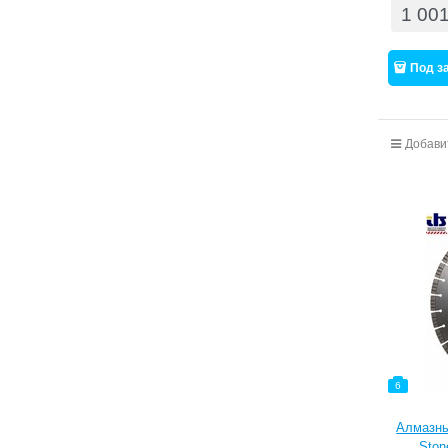
1 00
Под з
Добави
6
Алмазны
Ston