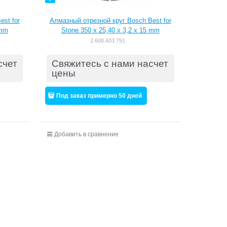
est for
Алмазный отрезной круг Bosch Best for
 mm
Stone 350 x 25,40 x 3,2 x 15 mm
[2608603791]
2.608.603.791
счет
Свяжитесь с нами насчет
цены
Под заказ примерно 50 дней
Добавить в сравнение