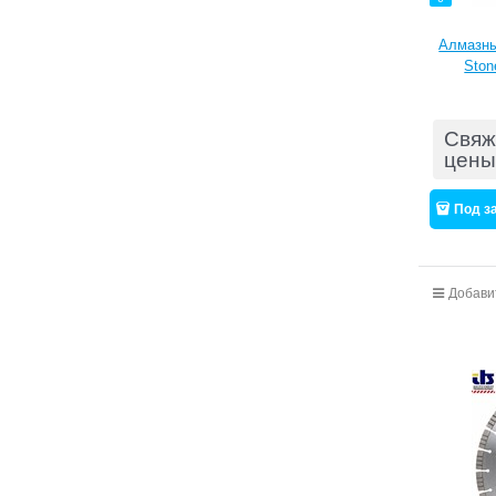
Алмазны
Ston
Свяж
цены
Под з
Добави