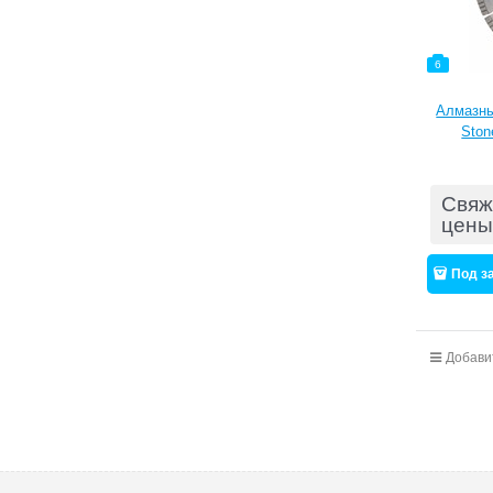
6
Алмазны
Ston
Свяж
цены
Под з
Добави