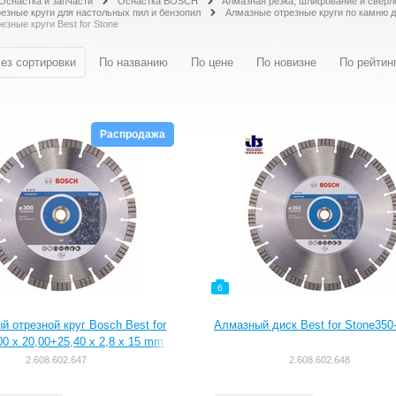
Оснастка и запчасти
Оснастка BOSCH
Алмазная резка, шлифование и сверл
езные круги для настольных пил и бензопил
Алмазные отрезные круги по камню д
зные круги Best for Stone
ез сортировки
По названию
По цене
По новизне
По рейтин
Распродажа
6
й отрезной круг Bosch Best for
Алмазный диск Best for Stone350-
00 x 20,00+25,40 x 2,8 x 15 mm
[2608602647]
2.608.602.647
2.608.602.648