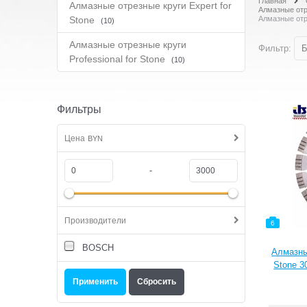
Главная
Алмазные отрезные круги Expert for
Алмазные отр
Stone
Алмазные отре
(10)
Алмазные отрезные круги
Фильтр:
Б
Professional for Stone
(10)
Фильтры
Цена
BYN
-
Производители
6
BOSCH
Алмазны
Stone 3