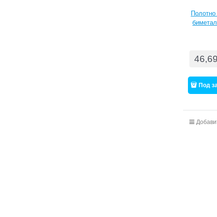
Полотно
биметал
m
46,6
Под з
Добави