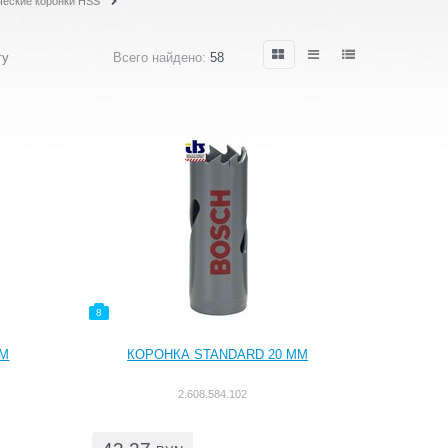
ческие коронки HSS
гу
Всего найдено:
58
8
ММ
КОРОНКА STANDARD 20 ММ
2.608.584.102