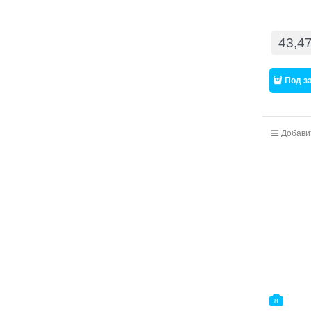
43,4
Под з
Добави
8