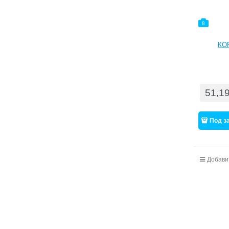
8
КО
51,1
Под з
Добави