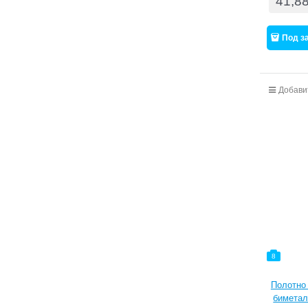
41,8
Под з
Добави
8
Полотно
биметал