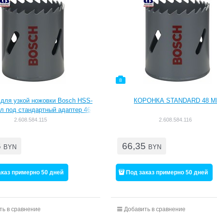
8
 для узкой ножовки Bosch HSS-
КОРОНКА STANDARD 48 
л под стандартный адаптер 46
m, 1 13/16" [2608584115]
2.608.584.115
2.608.584.116
6
66,35
BYN
BYN
аказ примерно 50 дней
Под заказ примерно 50 дней
ть в сравнение
Добавить в сравнение