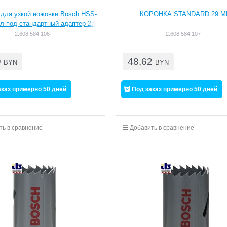
 для узкой ножовки Bosch HSS-
КОРОНКА STANDARD 29 
л под стандартный адаптер 27
m, 1 1/16" [2608584106]
2.608.584.106
2.608.584.107
9
48,62
BYN
BYN
аказ примерно 50 дней
Под заказ примерно 50 дней
ть в сравнение
Добавить в сравнение