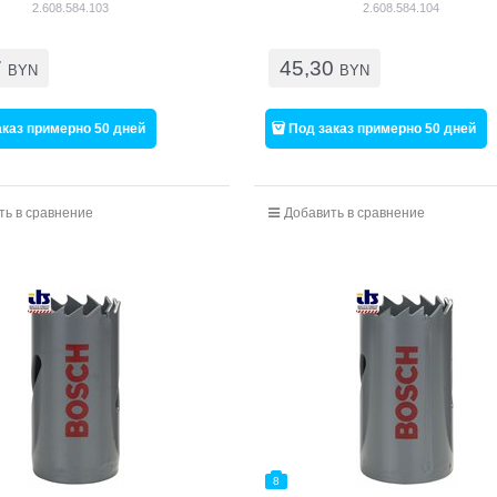
mm, 13/16" [2608584103]
2.608.584.103
2.608.584.104
7
45,30
BYN
BYN
аказ примерно 50 дней
Под заказ примерно 50 дней
ть в сравнение
Добавить в сравнение
8