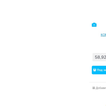
8
КО
58,9
Под з
Добави