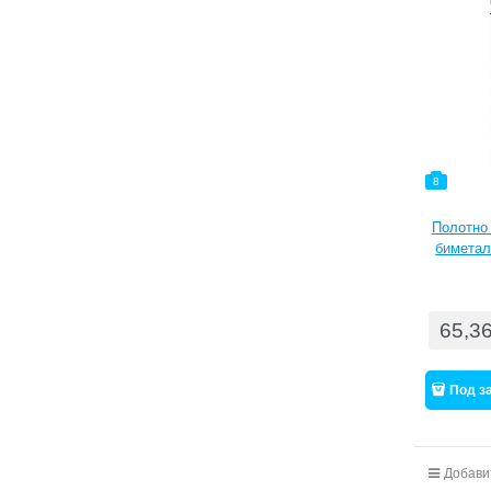
8
Полотно
биметал
m
65,3
Под з
Добави