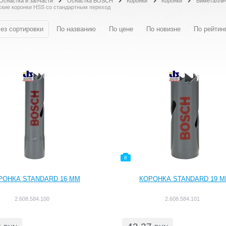
Оснастка и запчасти
Оснастка BOSCH
Коронки
Коронки
Биметалли
кие коронки HSS со стандартным переход
ез сортировки
По названию
По цене
По новизне
По рейтин
8
РОНКА STANDARD 16 ММ
КОРОНКА STANDARD 19 
2.608.584.100
2.608.584.101