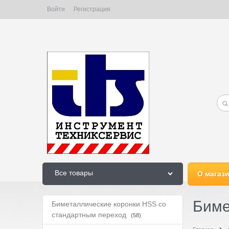
Войти
Регистрация
Все товары
О магаз
Биме
Биметаллические коронки HSS со
стандартным переход
(58)