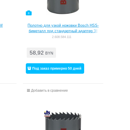
8
ММ
Полотно для узкой ножовки Bosch HSS-
биметалл под стандартный адаптер 38
mm, 1 1/2" [2608584111]
2.608.584.111
58,92
BYN
Под заказ примерно 50 дней
Добавить в сравнение