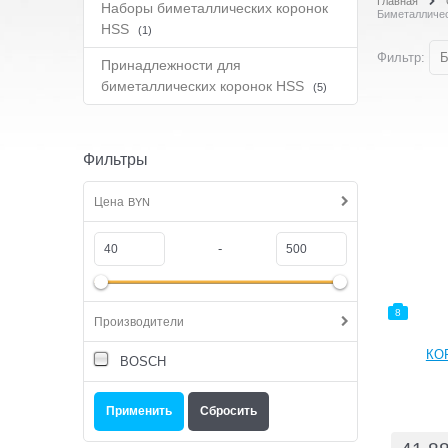
Главная
Наборы биметаллических коронок
Биметалличес
HSS
(1)
Фильтр:
Б
Принадлежности для
биметаллических коронок HSS
(5)
Фильтры
Цена
BYN
-
8
Производители
КО
BOSCH