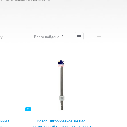
 с шестигранным хвостовиком
гу
Всего найдено:
8
2
анный
Bosch Пикообразное зубило,
mm
шестигранный патрон со сточенным