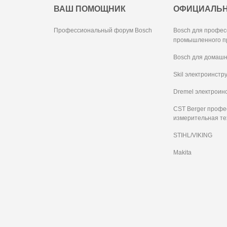
ВАШ ПОМОЩНИК
ОФИЦИАЛЬ
Профессиональный форум Bosch
Bosch для профес
промышленного п
Bosch для домашн
Skil электроинстр
Dremel электроин
CST Berger проф
измерительная те
STIHL/VIKING
Makita