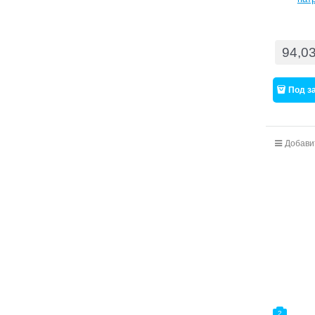
94,0
Под з
Добави
2