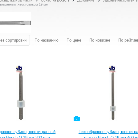
Оснастка и запчасти
Оснастка BOSCH
Долбление
Ударные инструменты
тигранным хвостовиком 19 мм
ез сортировки
По названию
По цене
По новизне
По рейтин
2
разное зубило, шестигранный
Пикообразное зубило, шестигр
рон Bosch O 19 мм 300 mm
патрон Bosch O 19 мм 400 