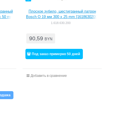
гранный
Плоское зубило, шестигранный патрон
x 50 mm
Bosch O 19 мм 300 x 25 mm [1618630200]
1.618.630.200
90,59
BYN
Под заказ примерно 50 дней
Добавить в сравнение
родажа