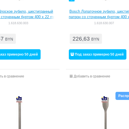
Плоское зубило, шестигранный
Bosch Лопаточное зубило, шести
о сточенным буртом 400 x 22 mm
патрон со сточенным буртом 400 
[1618630003]
[1618630007]
1.618.630.003
1.618.630.007
67
226,63
BYN
BYN
аказ примерно 50 дней
Под заказ примерно 50 дней
ть в сравнение
Добавить в сравнение
Расп