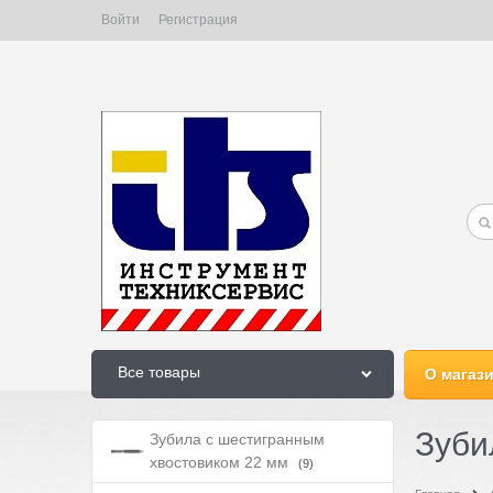
Войти
Регистрация
Все товары
О магаз
Зуби
Зубила с шестигранным
хвостовиком 22 мм
(9)