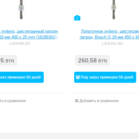
2
 зубило, шестигранный патрон
Лопаточное зубило, шестигра
19 мм 400 x 25 mm [1618630201]
патрон, Bosch O 19 мм 450 x 
[1618631001]
1.618.630.201
1.618.631.001
95
260,58
BYN
BYN
аказ примерно 50 дней
Под заказ примерно 50 дней
ть в сравнение
Добавить в сравнение