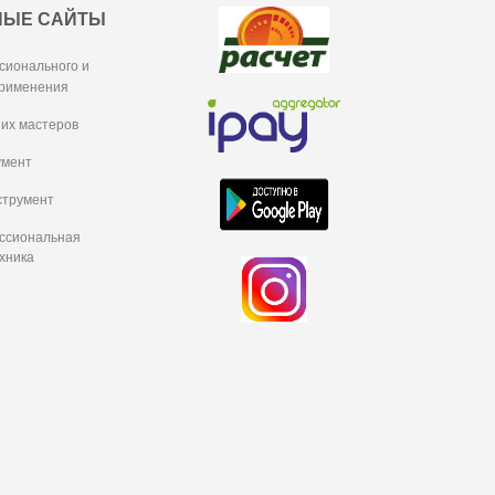
НЫЕ САЙТЫ
сионального и
рименения
их мастеров
умент
струмент
ессиональная
хника