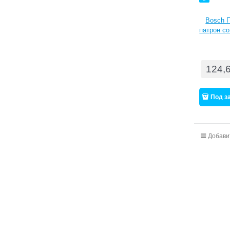
Bosch 
патрон с
124,
Под з
Добави