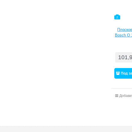
2
Плоское
Bosch O 
101,
Под з
Добави