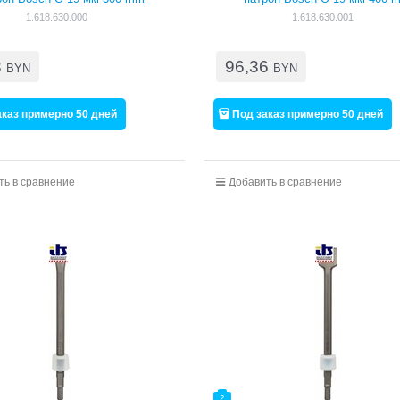
[1618630000]
[1618630001]
1.618.630.000
1.618.630.001
3
96,36
BYN
BYN
аказ примерно 50 дней
Под заказ примерно 50 дней
ть в сравнение
Добавить в сравнение
2