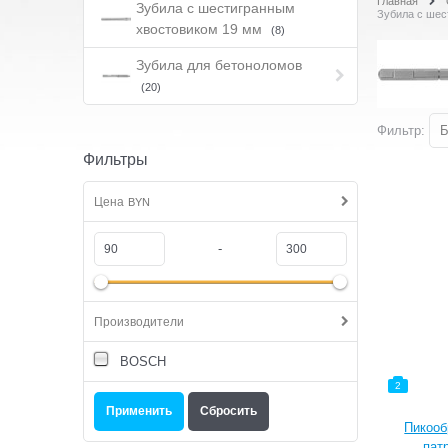
Главная
Зубила с шестигранным
Зубила с шес
хвостовиком 19 мм
(8)
Зубила для бетоноломов
(20)
Фильтр:
Б
Фильтры
Цена
BYN
-
Производители
BOSCH
2
Пикооб
пат