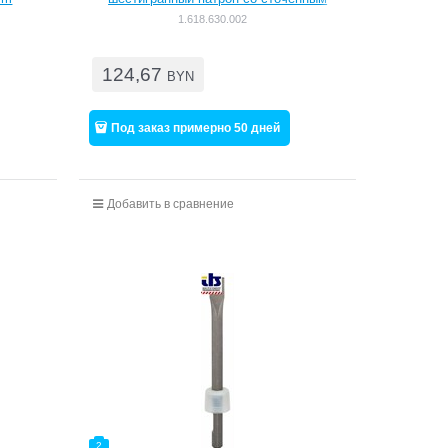
буртом 400 mm [1618630002]
1.618.630.002
124,67
BYN
Под заказ примерно 50 дней
Добавить в сравнение
2