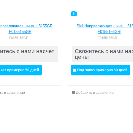
8
Направляющая шина + 5155GR
Skil Направляющая шина + 51
[F0155155GR]
[F0155166GR]
F0155155GR
F0155166GR
итесь с нами насчет
Свяжитесь с нами на
цены
аказ примерно 50 дней
Под заказ примерно 50 дней
ть в сравнение
Добавить в сравнение