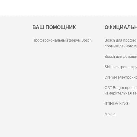
ВАШ ПОМОЩНИК
ОФИЦИАЛЬ
Профессиональный форум Bosch
Bosch для профес
промышленного п
Bosch для домашн
Skil электроинстр
Dremel электроин
CST Berger проф
измерительная те
STIHL/VIKING
Makita