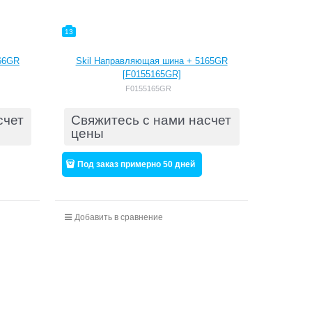
13
66GR
Skil Направляющая шина + 5165GR
[F0155165GR]
F0155165GR
счет
Свяжитесь с нами насчет
цены
Под заказ примерно 50 дней
Добавить в сравнение