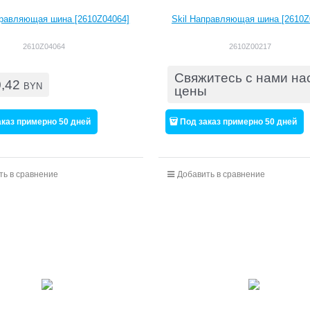
правляющая шина [2610Z04064]
Skil Направляющая шина [2610Z
2610Z04064
2610Z00217
Свяжитесь с нами на
0,42
BYN
цены
аказ примерно 50 дней
Под заказ примерно 50 дней
ть в сравнение
Добавить в сравнение