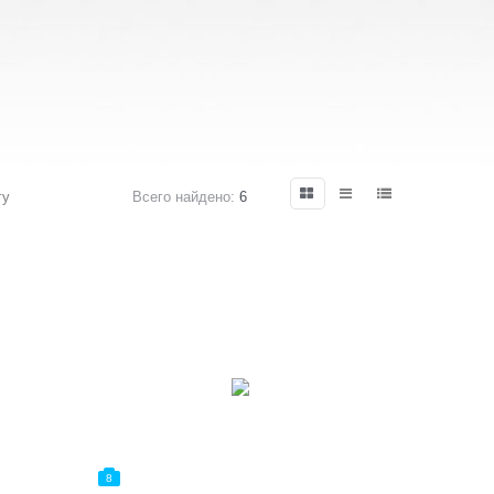
гу
Всего найдено:
6
8