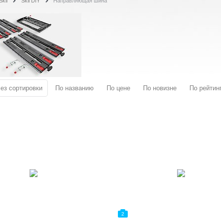
Skil
Skil DIY
Направляющая шина
ез сортировки
По названию
По цене
По новизне
По рейтин
2