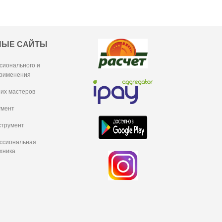
НЫЕ САЙТЫ
сионального и
рименения
их мастеров
умент
струмент
ессиональная
хника