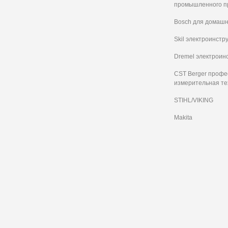
промышленного п
Bosch для домашн
Skil электроинстр
Dremel электроин
CST Berger проф
измерительная те
STIHL/VIKING
Makita