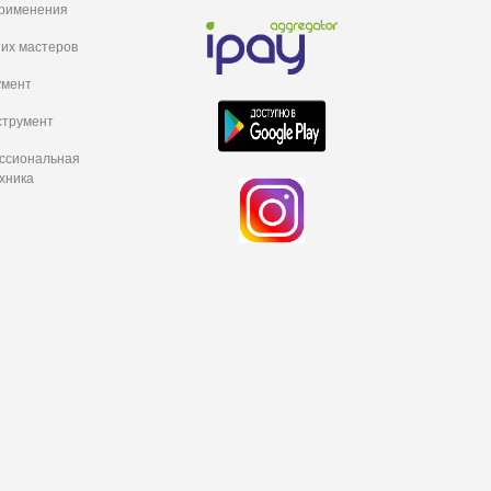
рименения
их мастеров
умент
струмент
ессиональная
хника