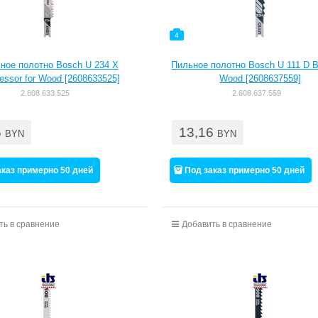
4
ное полотно Bosch U 234 X
Пильное полотно Bosch U 111 D Ba
essor for Wood [2608633525]
Wood [2608637559]
2.608.633.525
2.608.637.559
6
13,16
BYN
BYN
аказ примерно 50 дней
Под заказ примерно 50 дней
ть в сравнение
Добавить в сравнение