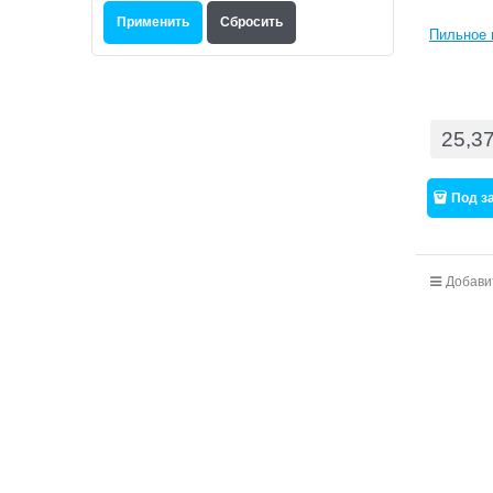
Пильное 
25,3
Под з
Добави