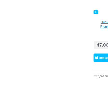
6
Пиль
Progr
47,0
Под з
Добави