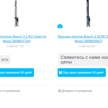
4
полотно Bosch U 1 AO Clean for
Пильное полотно Bosch U 19 BO B
Wood [2608637724]
Wood [2608630567]
2.608.637.724
2.608.630.567
Свяжитесь с нами на
2
BYN
цены
аказ примерно 50 дней
Под заказ примерно 50 дней
ть в сравнение
Добавить в сравнение