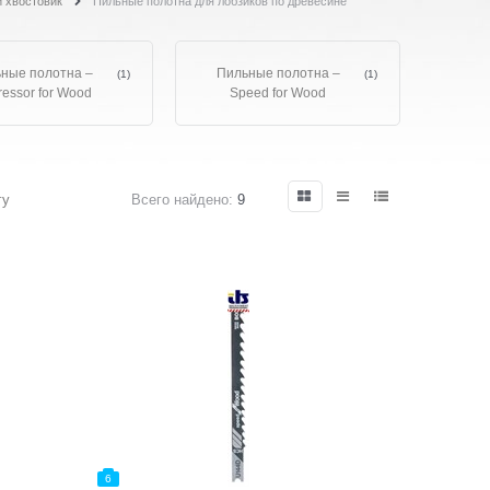
 хвостовик
Пильные полотна для лобзиков по древесине
ные полотна –
Пильные полотна –
(1)
(1)
ressor for Wood
Speed for Wood
гу
Всего найдено:
9
6