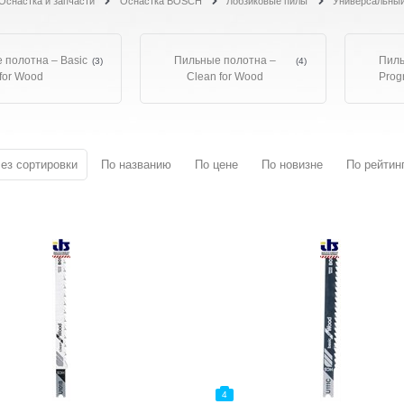
Оснастка и запчасти
Оснастка BOSCH
Лобзиковые пилы
Универсальный
 полотна – Basic
Пильные полотна –
Пиль
(3)
(4)
for Wood
Clean for Wood
Prog
ез сортировки
По названию
По цене
По новизне
По рейтин
4