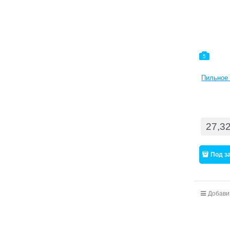
5
Пильное 
27,3
Под з
Добави