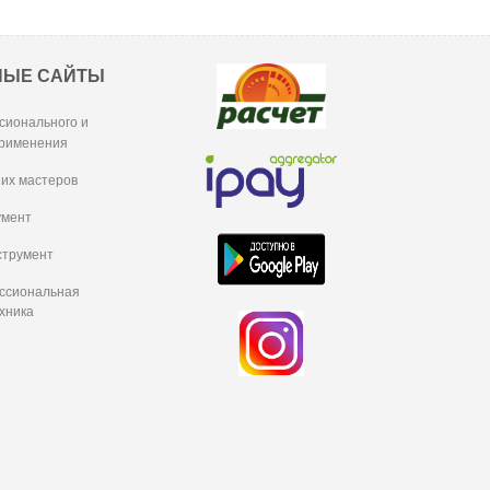
НЫЕ САЙТЫ
сионального и
рименения
их мастеров
умент
струмент
ессиональная
хника