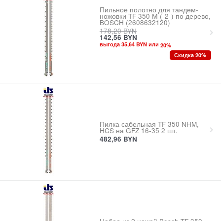
Пильное полотно для тандем-
ножовки TF 350 М (-2-) по дерево,
BOSCH (2608632120)
178,20
BYN
142,56
BYN
выгода 35,64 BYN или
20
%
Скидка 20%
Пилка сабельная TF 350 NHM,
HCS на GFZ 16-35 2 шт.
482,96
BYN