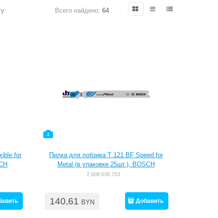
гу
Всего найдено:
64
4
ible for
Пилка для лобзика T 121 BF Speed for
SCH
Metal (в упаковке 25шт.), BOSCH
2.608.636.703
140,61
бавить
Добавить
BYN