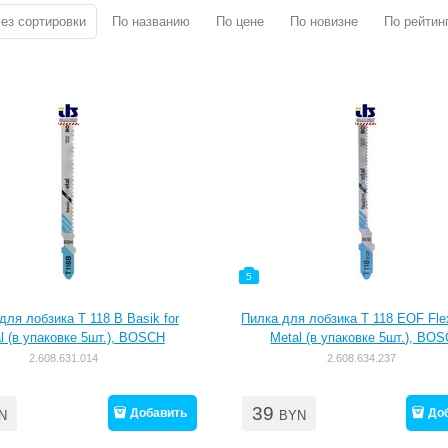
ез сортировки
По названию
По цене
По новизне
По рейтин
5
для лобзика T 118 B Basik for
Пилка для лобзика T 118 EOF Flex
l (в упаковке 5шт.), BOSCH
Metal (в упаковке 5шт.), BO
2.608.631.014
2.608.634.237
39
Добавить
До
N
BYN