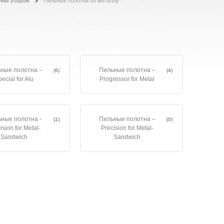
дним упором
Пильные полотна по металлу
ные полотна –
Пильные полотна –
(6)
(4)
ecial for Alu
Progressor for Metal
ные полотна -
Пильные полотна –
(1)
(0)
ision for Metal-
Precision for Metal-
Sandwich
Sandwich