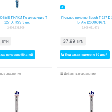
4
ОВЫЕ ПИЛКИ По алюминию T
Пильное полотно Bosch T 227 D 
127 D, HSS 3 шт.
for Alu [2608631671]
2.608.631.508
2.608.631.671
6
37,99
BYN
BYN
аказ примерно 50 дней
Под заказ примерно 50 дней
ть в сравнение
Добавить в сравнение