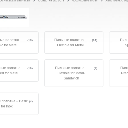
Оснастка и запчасти
Оснастка BOSCH
Лобзиковые пилы
Хвостовик с о
ые полотна –
Пильные полотна –
Пиль
(18)
(14)
ic for Metal
Flexible for Metal
Sp
ные полотна
Пильные полотна –
Пиль
(16)
(1)
ed for Metal
Flexible for Metal-
Prec
Sandwich
 полотна – Basic
(4)
for Inox