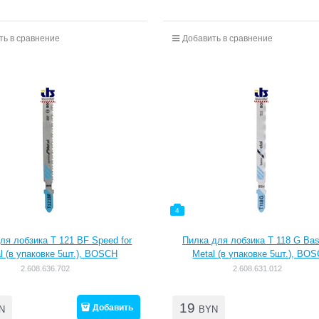
ть в сравнение
Добавить в сравнение
4
ля лобзика T 121 BF Speed for
Пилка для лобзика T 118 G Basi
l (в упаковке 5шт.), BOSCH
Metal (в упаковке 5шт.), BO
2.608.636.702
2.608.631.012
19
Добавить
N
BYN