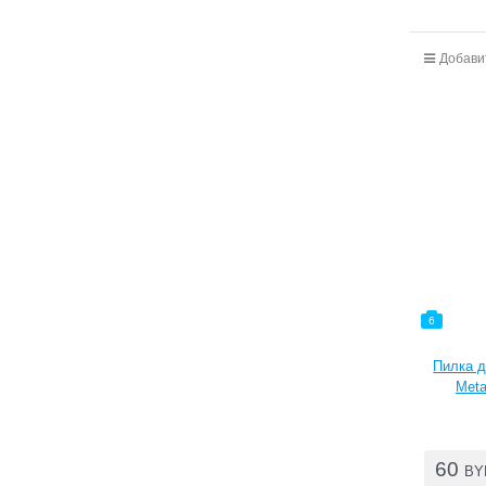
Добави
6
Пилка д
Meta
60
BY