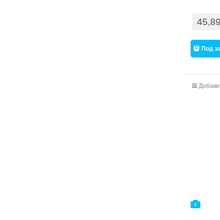
45,8
Под з
Добави
4