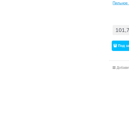
Пильное 
101,
Под з
Добави