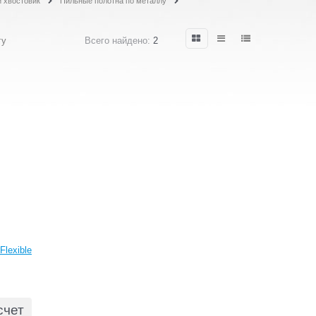
 хвостовик
Пильные полотна по металлу
гу
Всего найдено:
2
lexible
счет