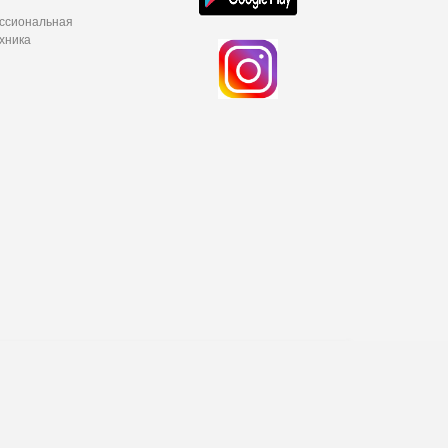
ессиональная
хника