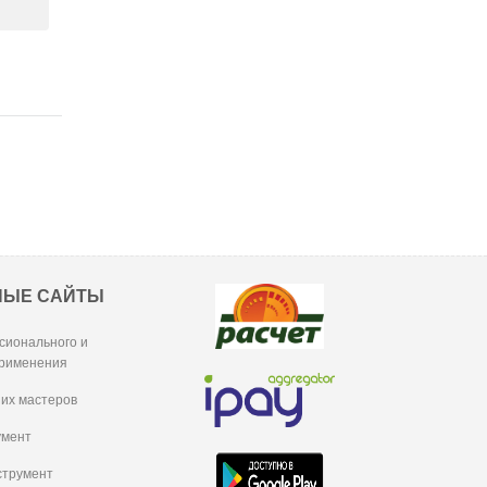
НЫЕ САЙТЫ
сионального и
рименения
их мастеров
умент
струмент