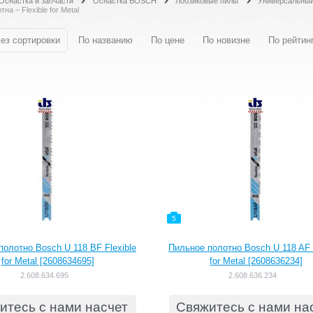
Оснастка и запчасти
Оснастка BOSCH
Лобзиковые пилы
Универсальный
на – Flexible for Metal
ез сортировки
По названию
По цене
По новизне
По рейтин
5
полотно Bosch U 118 BF Flexible
Пильное полотно Bosch U 118 AF F
for Metal [2608634695]
for Metal [2608636234]
2.608.634.695
2.608.636.234
итесь с нами насчет
Свяжитесь с нами на