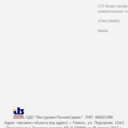
CST Berger проф
измерительная те
STIHL/VIKING
Makita
ОДО "ИнструментТехникСервис". УНП: 490421486
Адрес торгового объекта (юр.адрес): г. Гомель, ул. Подгорная, 12а/1