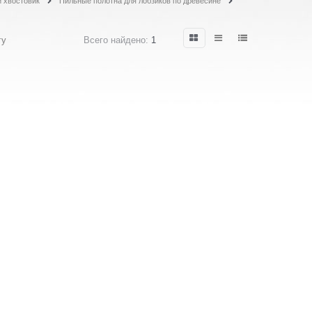
 хвостовик
Пильные полотна для лобзиков по древесине
гу
Всего найдено:
1