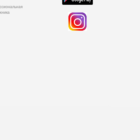
ессиональная
хника