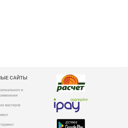
НЫЕ САЙТЫ
сионального и
рименения
их мастеров
умент
струмент