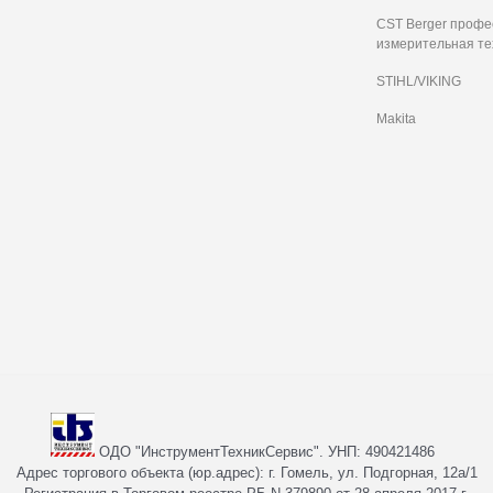
CST Berger проф
измерительная те
STIHL/VIKING
Makita
ОДО "ИнструментТехникСервис". УНП: 490421486
Адрес торгового объекта (юр.адрес): г. Гомель, ул. Подгорная, 12а/1