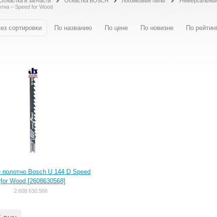
Оснастка и запчасти
Оснастка BOSCH
Лобзиковые пилы
Универсальный
тна – Speed for Wood
ез сортировки
По названию
По цене
По новизне
По рейтин
 полотно Bosch U 144 D Speed
for Wood [2608630568]
2.608.630.568