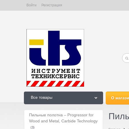
Войти
Регистрация
Все товары
О магаз
Пиль
Пильные полотна – Progressor for
Wood and Metal, Carbide Technology
(3)