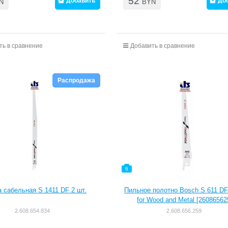
52
Добавить
До
N
BYN
ть в сравнение
Добавить в сравнение
Распродажа
6
 сабельная S 1411 DF 2 шт.
Пильное полотно Bosch S 611 D
for Wood and Metal [26086562
2.608.654.834
2.608.656.259