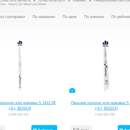
Оснастка и запчасти
Оснастка BOSCH
Ножовки
Универсальный хвостов
на - Heavy for Wood and Metal
ез сортировки
По названию
По цене
По новизне
По рейтин
6
полотно для ножовки S 1411 DF
Пильное полотно для ножовки S
(-5-), BOSCH
(-5-), BOSCH
2.608.654.763
2.608.656.258