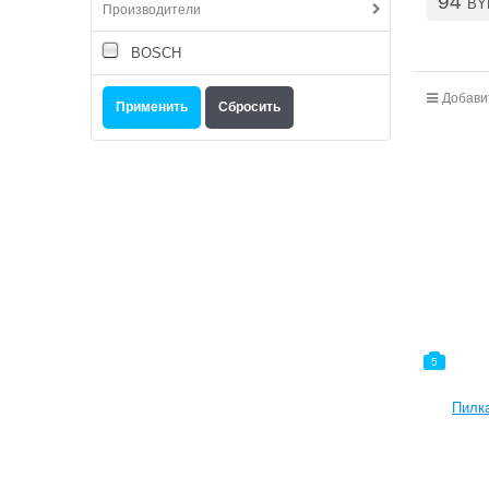
94
BY
Производители
BOSCH
Добави
5
Пилка