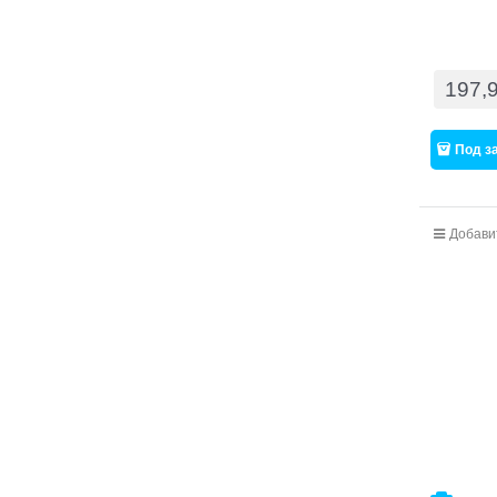
197,
Под з
Добави