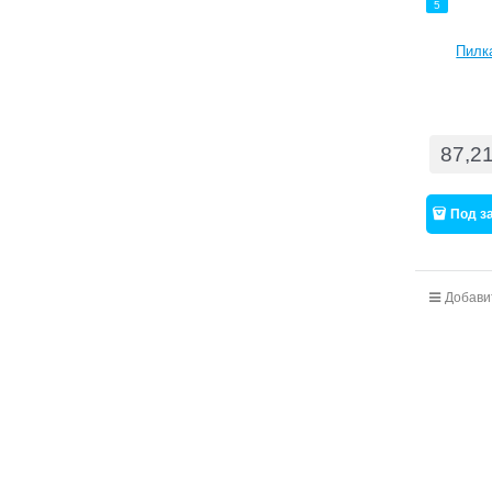
5
Пилка
87,2
Под з
Добави