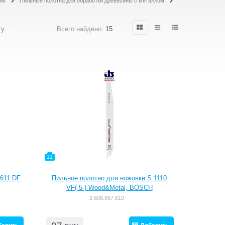
ик
Пильные полотна для обработки древесины с металлом
гу
Всего найдено:
15
11
 611 DF
Пильное полотно для ножовки S 1110
VF(-5-) Wood&Metal, BOSCH
2.608.657.610