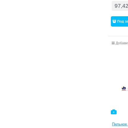
97,4
Под з
Добави
4
Пильное 