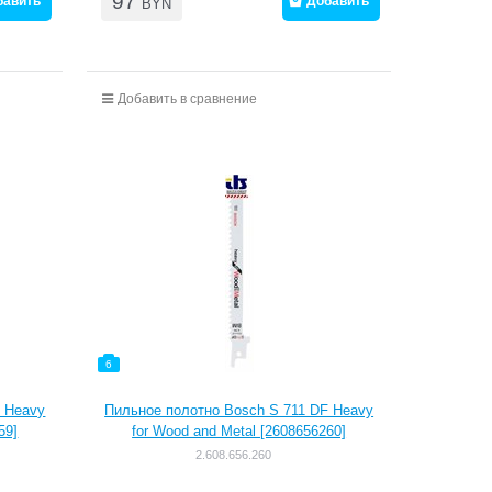
97
бавить
Добавить
BYN
Добавить в сравнение
6
F Heavy
Пильное полотно Bosch S 711 DF Heavy
59]
for Wood and Metal [2608656260]
2.608.656.260