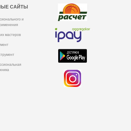
НЫЕ САЙТЫ
сионального и
рименения
их мастеров
умент
струмент
ессиональная
хника