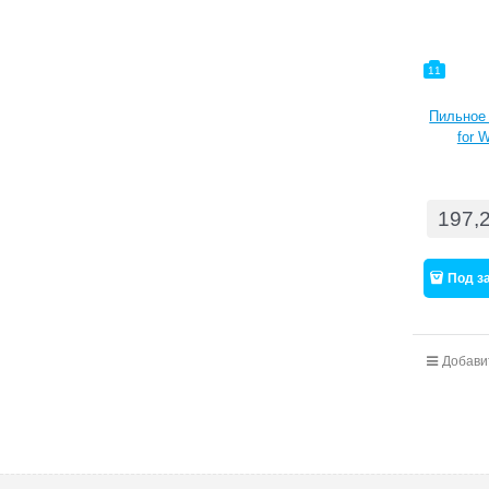
11
Пильное 
for 
197,
Под з
Добави