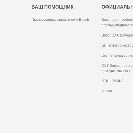
ВАШ ПОМОЩНИК
ОФИЦИАЛЬ
Профессиональный форум Bosch
Bosch для профес
промышленного п
Bosch для домашн
Skil электроинстр
Dremel электроин
CST Berger проф
измерительная те
STIHL/VIKING
Makita