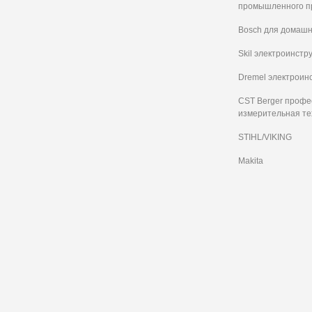
промышленного п
Bosch для домашн
Skil электроинстр
Dremel электроин
CST Berger проф
измерительная те
STIHL/VIKING
Makita