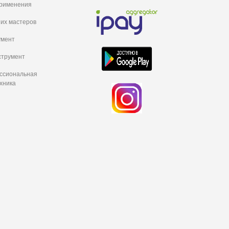
рименения
их мастеров
умент
струмент
ессиональная
хника