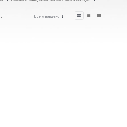
ик
Пильные полотна для ножовок для специальных задач
гу
Всего найдено:
1