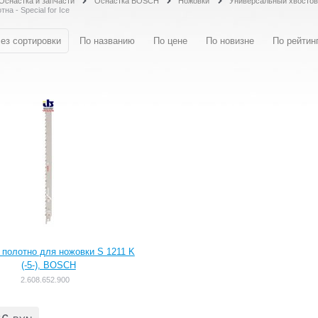
Оснастка и запчасти
Оснастка BOSCH
Ножовки
Универсальный хвостов
на - Special for Ice
ез сортировки
По названию
По цене
По новизне
По рейтин
 полотно для ножовки S 1211 K
(-5-), BOSCH
2.608.652.900