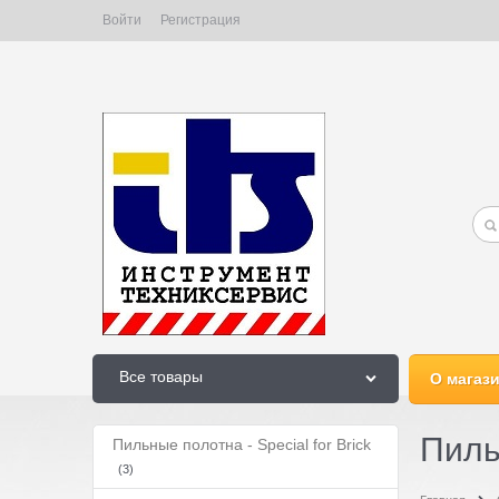
Войти
Регистрация
Все товары
О магаз
Пильн
Пильные полотна - Special for Brick
(3)