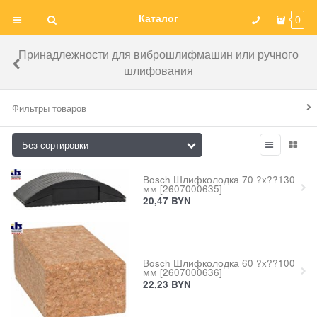
Каталог
0
Принадлежности для виброшлифмашин или ручного
шлифования
Фильтры товаров
Bosch Шлифколодка 70 ?x??130
мм [2607000635]
20,47
BYN
Bosch Шлифколодка 60 ?x??100
мм [2607000636]
22,23
BYN