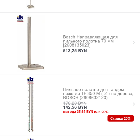
Bosch Направляющая для
пильного полотна 70 мм
[2608135023]
513,25
BYN
Пильное полотно для тандем-
ножовки TF 350 М (-2-) по дерево,
BOSCH (2608632120)
178,20
BYN
142,56
BYN
выгода 35,64 BYN или
20
%
Скидка 20%