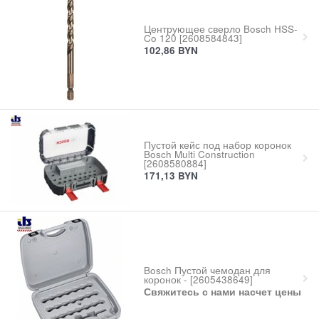
Центрующее сверло Bosch HSS-
Co 120 [2608584843]
102,86
BYN
Пустой кейс под набор коронок
Bosch Multi Construction
[2608580884]
171,13
BYN
Bosch Пустой чемодан для
коронок - [2605438649]
Свяжитесь с нами насчет цены