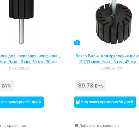
2
алик для крепления шлифколец
Bosch Валик для крепления шл
макс./мин., 6 мм, 30 мм, 30 мм
12 700 макс./мин., 6 мм, 45 мм,
[2608620036]
[2608620037]
2.608.620.036
2.608.620.037
8
89,73
BYN
BYN
аказ примерно 50 дней
Под заказ примерно 50 дней
ть в сравнение
Добавить в сравнение