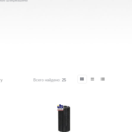
мые шлифмашины
гу
Всего найдено:
25