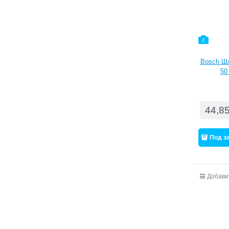
2
Bosch Ш
50
44,8
Под з
Добави