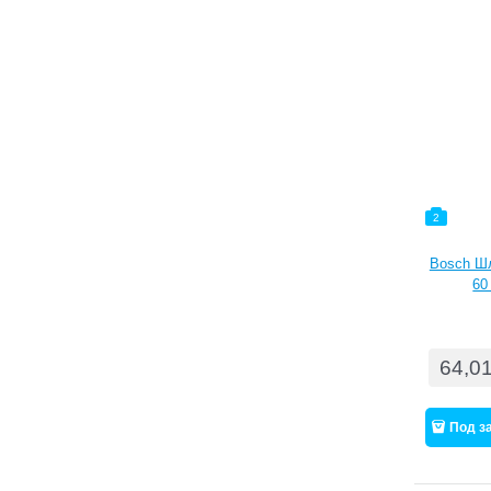
2
Bosch Ш
60
64,0
Под з