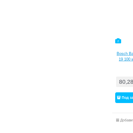
2
Bosch В
19 100 
80,2
Под з
Добави