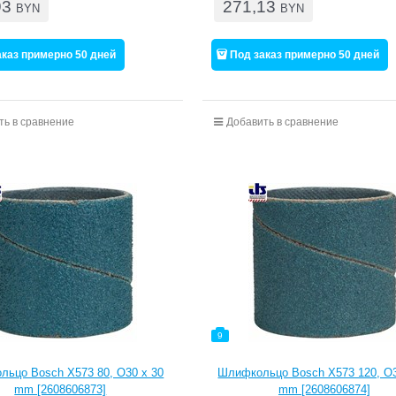
93
271,13
BYN
BYN
аказ примерно 50 дней
Под заказ примерно 50 дней
ть в сравнение
Добавить в сравнение
9
ьцо Bosch X573 80, O30 x 30
Шлифкольцо Bosch X573 120, O3
mm [2608606873]
mm [2608606874]