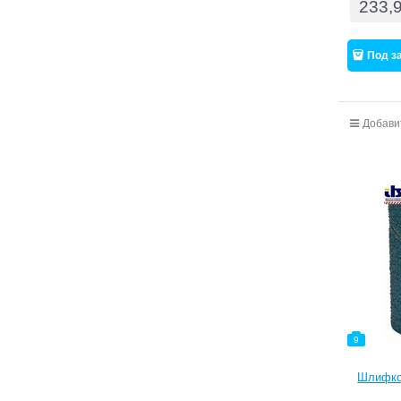
233,
Под з
Добави
9
Шлифкол