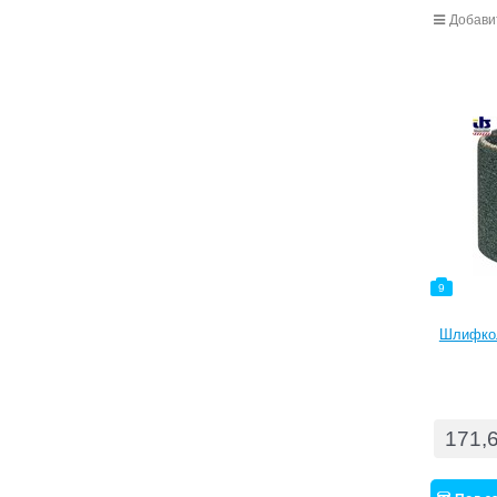
Добави
9
Шлифкол
171,