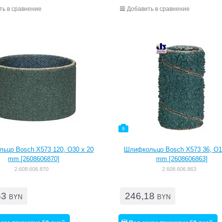
ть в сравнение
Добавить в сравнение
9
ьцо Bosch X573 120, O30 x 20
Шлифкольцо Bosch X573 36, O1
mm [2608606870]
mm [2608606863]
2.608.606.870
2.608.606.863
63
246,18
BYN
BYN