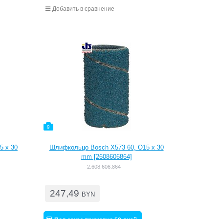
Добавить в сравнение
9
5 x 30
Шлифкольцо Bosch X573 60, O15 x 30
mm [2608606864]
2.608.606.864
247,49
BYN