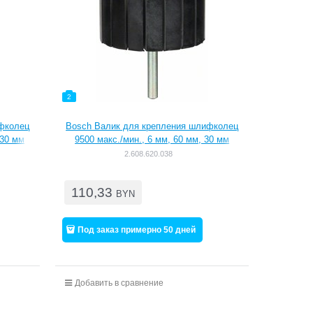
2
ифколец
Bosch Валик для крепления шлифколец
 30 мм
9500 макс./мин., 6 мм, 60 мм, 30 мм
[2608620038]
2.608.620.038
110,33
BYN
Под заказ примерно 50 дней
Добавить в сравнение