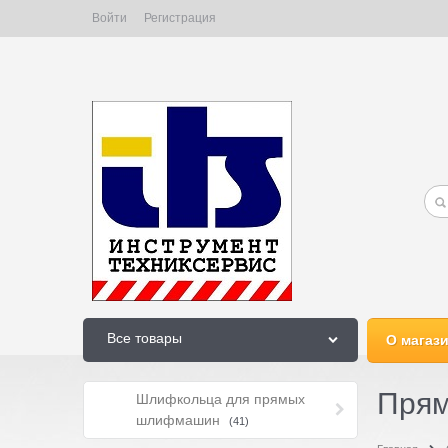
Войти
Регистрация
Все товары
О магаз
Пря
Шлифкольца для прямых
шлифмашин
(41)