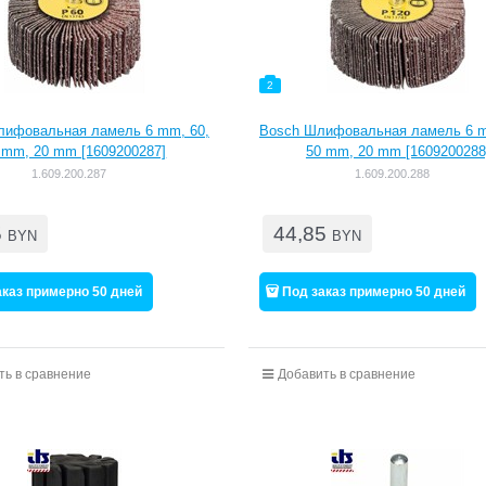
2
лифовальная ламель 6 mm, 60,
Bosch Шлифовальная ламель 6 m
 mm, 20 mm [1609200287]
50 mm, 20 mm [1609200288
1.609.200.287
1.609.200.288
5
44,85
BYN
BYN
аказ примерно 50 дней
Под заказ примерно 50 дней
ть в сравнение
Добавить в сравнение