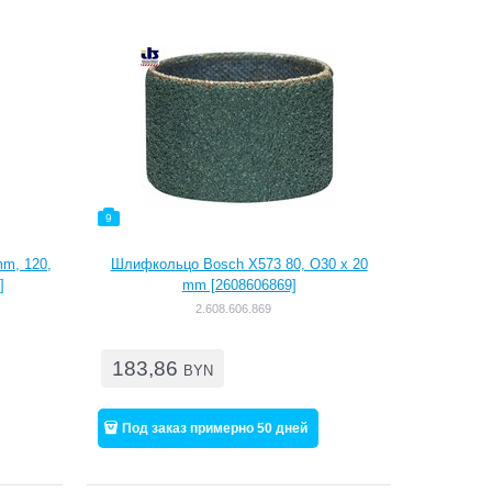
9
m, 120,
Шлифкольцо Bosch X573 80, O30 x 20
]
mm [2608606869]
2.608.606.869
183,86
BYN
Под заказ примерно 50 дней