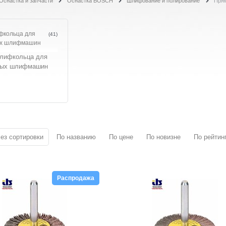
Оснастка и запчасти
Оснастка BOSCH
Шлифование и полирование
Пря
кольца для
(41)
х шлифмашин
ез сортировки
По названию
По цене
По новизне
По рейтин
Распродажа