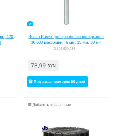
2
m, 120,
Bosch Валик для крепления шлифколец
]
36 000 макс./мин., 6 мм, 15 мм, 30 мм
[2608620034]
2.608.620.034
78,99
BYN
Под заказ примерно 50 дней
Добавить в сравнение