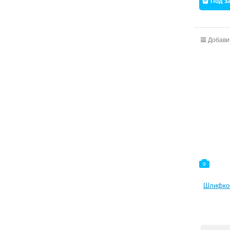
Под з
Добави
9
Шлифкол