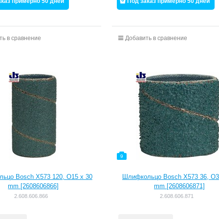
аказ примерно 50 дней
Под заказ примерно 50 дней
ть в сравнение
Добавить в сравнение
9
ьцо Bosch X573 120, O15 x 30
Шлифкольцо Bosch X573 36, O3
mm [2608606866]
mm [2608606871]
2.608.606.866
2.608.606.871