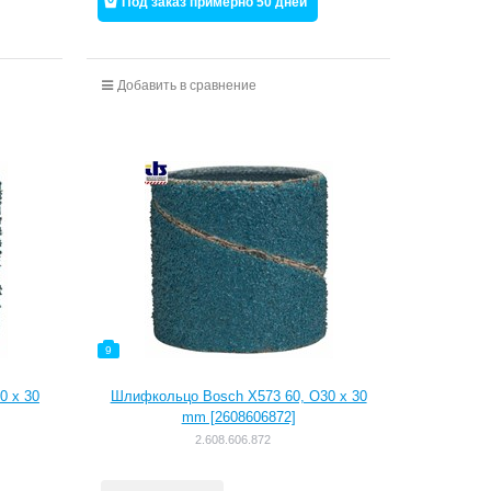
Под заказ примерно 50 дней
Добавить в сравнение
9
0 x 30
Шлифкольцо Bosch X573 60, O30 x 30
mm [2608606872]
2.608.606.872