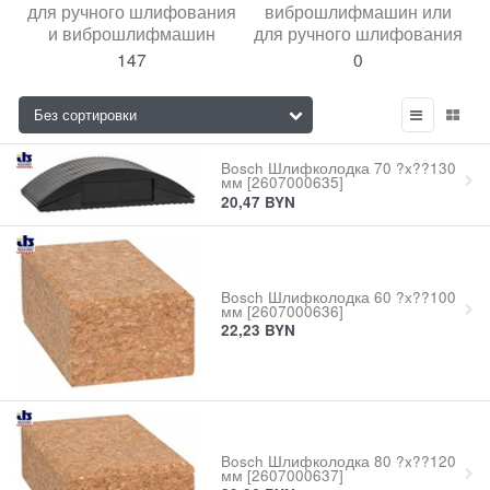
для ручного шлифования
виброшлифмашин или
и виброшлифмашин
для ручного шлифования
147
0
Bosch Шлифколодка 70 ?x??130
мм [2607000635]
20,47
BYN
Bosch Шлифколодка 60 ?x??100
мм [2607000636]
22,23
BYN
Bosch Шлифколодка 80 ?x??120
мм [2607000637]