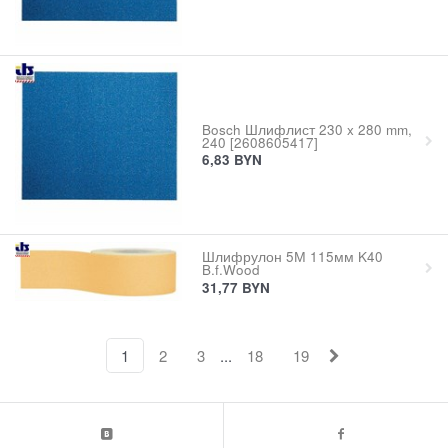
Bosch Шлифлист 230 x 280 mm,
240 [2608605417]
6,83
BYN
Шлифрулон 5М 115мм K40
B.f.Wood
31,77
BYN
...
1
2
3
18
19