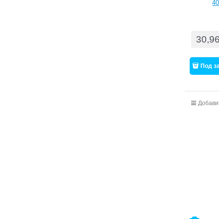
40
30,9
Под з
Добави