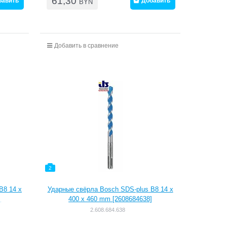
61,30
бавить
Добавить
BYN
Добавить в сравнение
2
B8 14 x
Ударные свёрла Bosch SDS-plus B8 14 x
]
400 x 460 mm [2608684638]
2.608.684.638