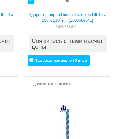
2
B8 14 x
Ударные свёрла Bosch SDS-plus B8 16 x
]
150 x 210 mm [2608684641]
2.608.684.641
счет
Свяжитесь с нами насчет
цены
Под заказ примерно 50 дней
Добавить в сравнение