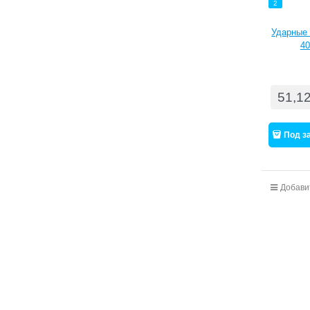
2
Ударные 
40
51,1
Под з
Добави