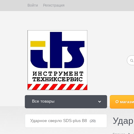
Войти
Регистрация
Все товары
О магаз
Удар
Ударное сверло SDS-plus B8
(20)