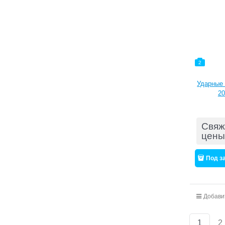
2
Ударные 
20
Свяж
цены
Под з
Добави
1
2