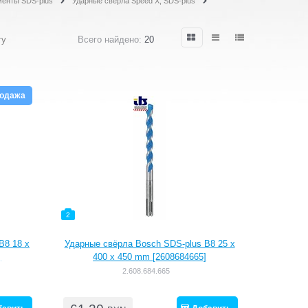
енты SDS-plus
Ударные свёрла Speed X, SDS-plus
гу
Всего найдено:
20
родажа
2
B8 18 x
Ударные свёрла Bosch SDS-plus B8 25 x
]
400 x 450 mm [2608684665]
2.608.684.665