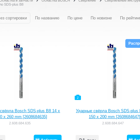
Оснастка и запчасти
Оснастка BOSCH
Сверление
Сверлильные инструм
ло SDS-plus B8
ез сортировки
По названию
По цене
По новизне
По рейтин
Расп
2
свёрла Bosch SDS-plus B8 14 x
Ударные свёрла Bosch SDS-plus 
0 x 260 mm [2608684635]
150 x 200 mm [2608684647
2.608.684.635
2.608.684.647