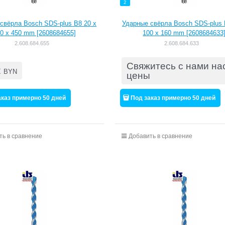
2
свёрла Bosch SDS-plus B8 20 x
Ударные свёрла Bosch SDS-plus 
0 x 450 mm [2608684655]
100 x 160 mm [2608684633
2.608.684.655
2.608.684.633
Свяжитесь с нами на
2
BYN
цены
аказ примерно 50 дней
Под заказ примерно 50 дней
ть в сравнение
Добавить в сравнение