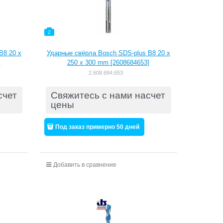
2
B8 20 x
Ударные свёрла Bosch SDS-plus B8 20 x
]
250 x 300 mm [2608684653]
2.608.684.653
счет
Свяжитесь с нами насчет
цены
Под заказ примерно 50 дней
Добавить в сравнение