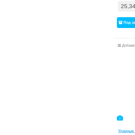
25,3
Под з
Добави
2
Ударные 