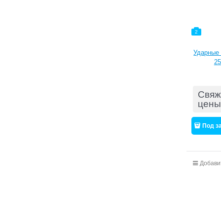
2
Ударные 
25
Свяж
цены
Под з
Добави