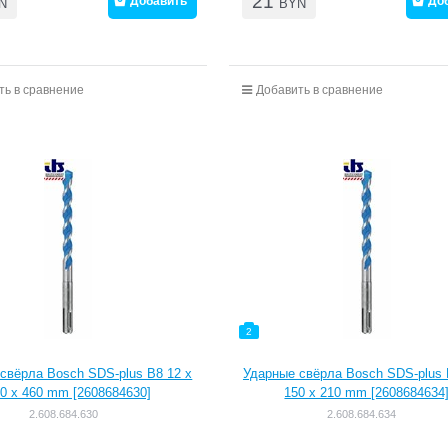
21
Добавить
До
N
BYN
ть в сравнение
Добавить в сравнение
2
свёрла Bosch SDS-plus B8 12 x
Ударные свёрла Bosch SDS-plus 
0 x 460 mm [2608684630]
150 x 210 mm [2608684634
2.608.684.630
2.608.684.634