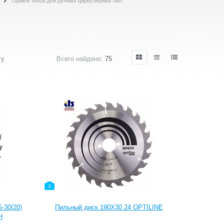
Optiline Wood для ручных циркулярных пил
гу
Всего найдено:
75
3
-30(20)
Пильный диск 190Х30 24 OPTILINE
H