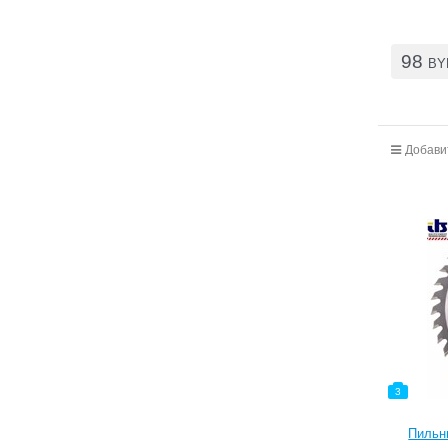
98
BY
Добави
3
Пильн