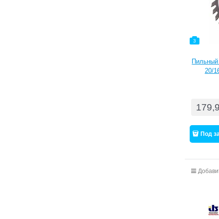
3
Пильный 
20/1
179,
Под з
Добави