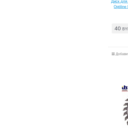
Диск для
Optiline
40
BY
Добави