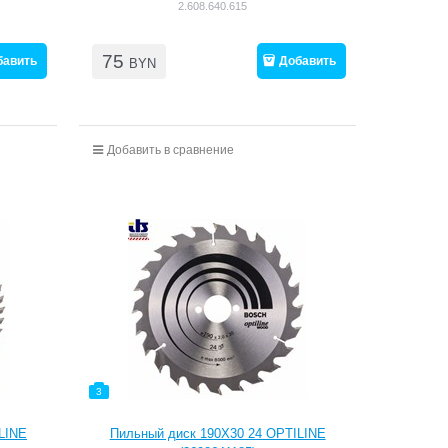
2.608.640.615
75
бавить
Добавить
BYN
Добавить в сравнение
3
LINE
Пильный диск 190Х30 24 OPTILINE