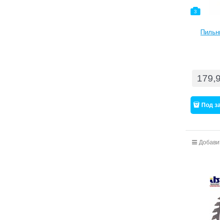
3
Пильн
179,
Под з
Добави