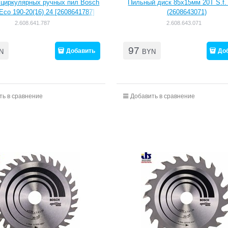
 циркулярных ручных пил Bosch
Пильный диск 85x15мм 20Т S.f
 Eco 190-20(16) 24 [2608641787]
(2608643071)
2.608.641.787
2.608.643.071
97
Добавить
До
N
BYN
ть в сравнение
Добавить в сравнение