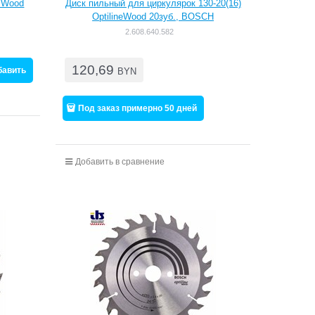
. Wood
Диск пильный для циркулярок 130-20(16)
OptilineWood 20зуб., BOSCH
2.608.640.582
120,69
бавить
BYN
Под заказ примерно 50 дней
Добавить в сравнение