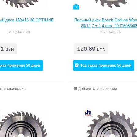
3
ый диск 130Х16 30 OPTILINE
Пильный диск Bosch Optiline Woo
20/12,7 x 2,4 mm, 20 [2608640
2.608.640.583
2.608.640.586
91
120,69
BYN
BYN
аказ примерно 50 дней
Под заказ примерно 50 дней
ть в сравнение
Добавить в сравнение