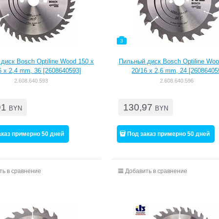
3
диск Bosch Optiline Wood 150 x
Пильный диск Bosch Optiline Woo
6 x 2,4 mm, 36 [2608640593]
20/16 x 2,6 mm, 24 [26086405
2.608.640.593
2.608.640.596
91
130,97
BYN
BYN
аказ примерно 50 дней
Под заказ примерно 50 дней
ть в сравнение
Добавить в сравнение