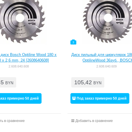
3
диск Bosch Optiline Wood 180 x
Диск пильный для циркулярок 180
0 x 2,6 mm, 24 [2608640608]
OptilineWood 36зуб., BOSC
2.608.640.608
2.608.640.609
45
105,42
BYN
BYN
аказ примерно 50 дней
Под заказ примерно 50 дней
ть в сравнение
Добавить в сравнение