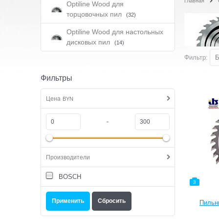
Главная
Optiline Wood для
торцовочных пил
(32)
Optiline Wood для настольных
дисковых пил
(14)
Фильтр:
Б
Фильтры
Цена
BYN
-
Производители
BOSCH
3
Пильн