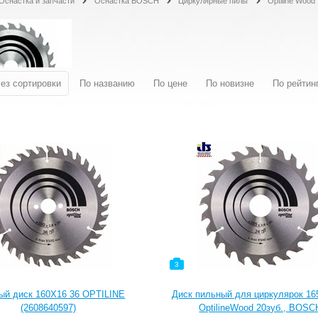
Оснастка и запчасти
Оснастка BOSCH
Циркулярные пилы
Optiline Wood
ез сортировки
По названию
По цене
По новизне
По рейтин
3
ый диск 160Х16 36 OPTILINE
Диск пильный для циркулярок 165
(2608640597)
OptilineWood 20зуб., BOSC