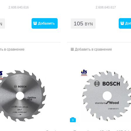
2.608.640.616
2.608.640.617
105
Добавить
До
N
BYN
ть в сравнение
Добавить в сравнение
3