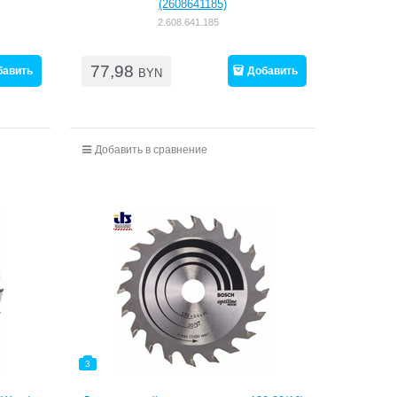
(2608641185)
2.608.641.185
77,98
бавить
Добавить
BYN
Добавить в сравнение
3