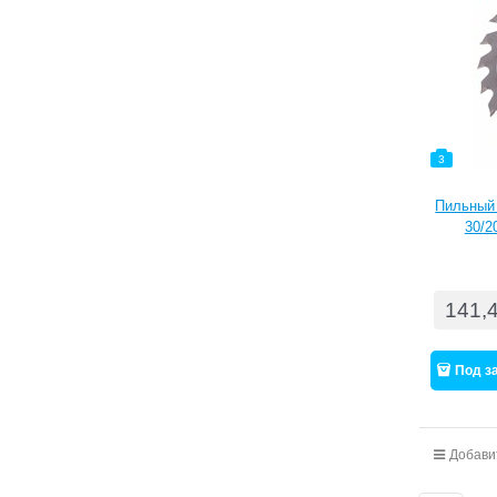
3
Пильный 
30/2
141,
Под з
Добави