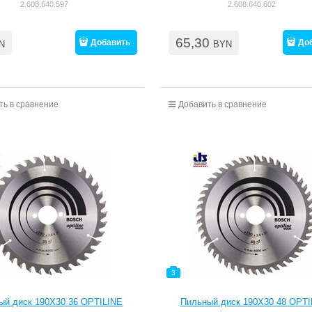
2.608.640.597
2.608.640.602
65,30
Добавить
До
N
BYN
ть в сравнение
Добавить в сравнение
3
ый диск 190Х30 36 OPTILINE
Пильный диск 190Х30 48 OPTI