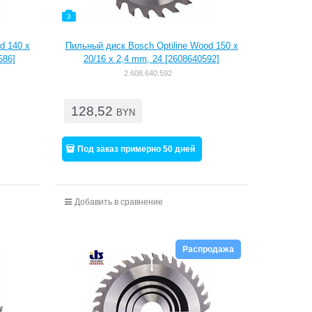
3
d 140 x
Пильный диск Bosch Optiline Wood 150 x
586]
20/16 x 2,4 mm, 24 [2608640592]
2.608.640.592
128,52
BYN
Под заказ примерно 50 дней
Добавить в сравнение
Распродажа