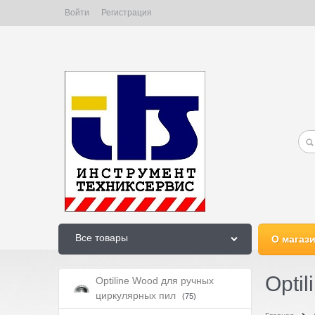
Войти
Регистрация
Все товары
О магаз
Opti
Optiline Wood для ручных
циркулярных пил
(75)