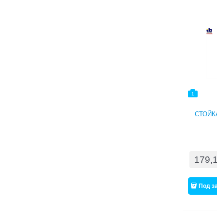
1
СТОЙК
179,
Под з