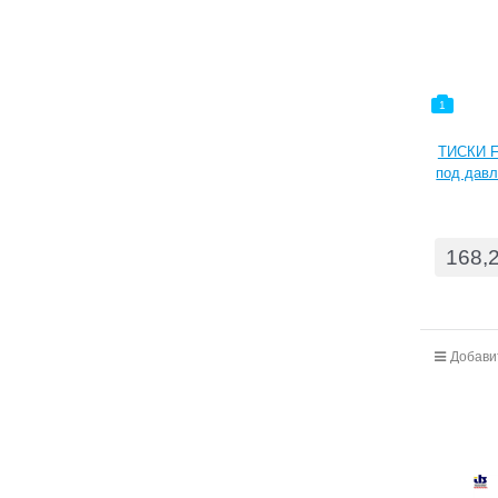
1
ТИСКИ F
под давл
и в
направле
съемны
168,
хрупких 
горизонт
Добави