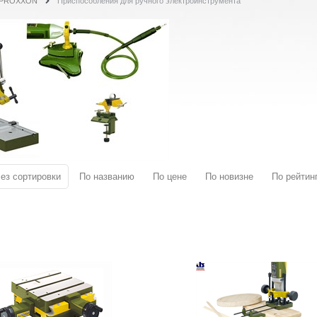
PROXXON
Приспособления для ручного электроинструмента
ез сортировки
По названию
По цене
По новизне
По рейтин