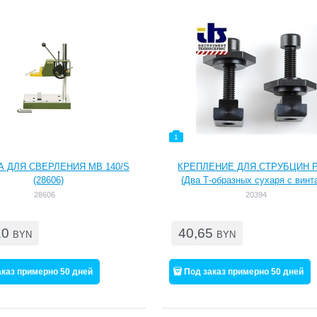
1
А ДЛЯ СВЕРЛЕНИЯ МВ 140/S
КРЕПЛЕНИЕ ДЛЯ СТРУБЦИН P
(28606)
(Два Т-образных сухаря с винт
шайбами. Для фиксации на BFB 2
28606
20394
150 и сверлильном станке Т
10
40,65
BYN
BYN
аказ примерно 50 дней
Под заказ примерно 50 дней