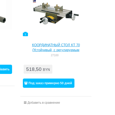
1
КООРДИНАТНЫЙ СТОЛ КТ 70
(Устойчивый, с регулируемым
соединением «ласточкин хвост». Имеет
27100
три фрезерованные Т-образные канавки
по нормам МИКРОМОТ (12х6х5 мм).
518,50
бавить
BYN
Под заказ примерно 50 дней
Добавить в сравнение