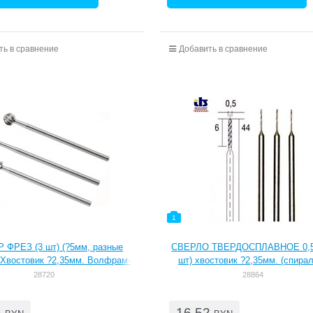
ть в сравнение
Добавить в сравнение
1
 ФРЕЗ (3 шт) (?5мм, разные
СВЕРЛО ТВЕРДОСПЛАВНОЕ 0,5
Хвостовик ?2,35мм. Волфрам-
шт) хвостовик ?2,35мм. (спира
иевые фрезы. Высокоточная
сверла из быстрорежущей ст
28720
28864
 и полная соосность. Большой
Высокая твердость и долговечнос
лужбы. Для работ по мягкой и
работ по металлам, цветным ме
5
16,52