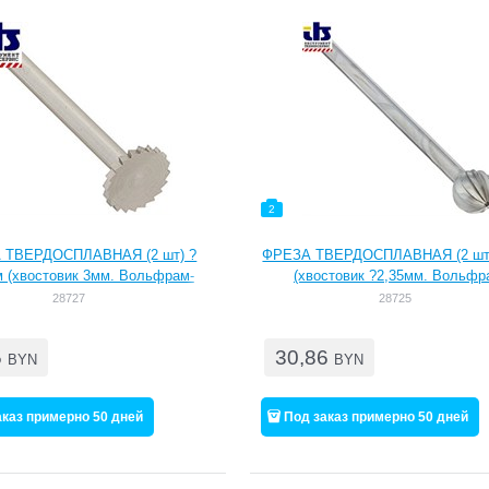
2
 ТВЕРДОСПЛАВНАЯ (2 шт) ?
ФРЕЗА ТВЕРДОСПЛАВНАЯ (2 шт)
 (хвостовик 3мм. Вольфрам-
(хвостовик ?2,35мм. Вольфр
иевые фрезы. Высокоточная
ванадиевые фрезы. Высокото
28727
28725
 и полная соосность. Большой
нарезка и полная соосность - б
лужбы. Для работ по мягкой и
срок службы. Для работ по мяг
5
30,86
рдой древесине, цветным и
твердой древесине, цветным
BYN
BYN
еталлам, пластику и гипсу.
драгметаллам, пластику, гип
ны для фрезерования,фасон
Идеальны для фрезерования
аказ примерно 50 дней
Под заказ примерно 50 дней