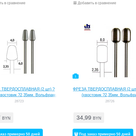
ть в сравнение
Добавить в сравнение
1
 ТВЕРДОСПЛАВНАЯ (2 шт) ?
ФРЕЗА ТВЕРДОСПЛАВНАЯ (2 шт)
хвостовик ?2,35мм. Вольфрам-
(хвостовик ?2,35мм. Вольфр
иевые фрезы. Высокоточная
ванадиевые фрезы. Высокото
28723
28726
 и полная соосность - большой
нарезка и полная соосность - б
лужбы. Для работ по мягкой и
срок службы. Для работ по мяг
7
34,99
рдой древесине, цветным и
твердой древесине, цветным
BYN
BYN
металлам, пластику, гипсу.
драгметаллам, пластику, гип
льны для фрезерования, ф
Идеальны для фрезерования
аказ примерно 50 дней
Под заказ примерно 50 дней