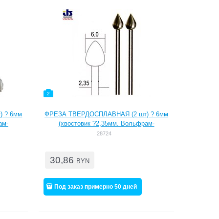
2
 ? 6мм
ФРЕЗА ТВЕРДОСПЛАВНАЯ (2 шт) ? 6мм
ам-
(хвостовик ?2,35мм. Вольфрам-
чная
ванадиевые фрезы. Высокоточная
28724
ольшой
нарезка и полная соосность - большой
кой и
срок службы. Для работ по мягкой и
30,86
 и
твердой древесине, цветным и
BYN
су.
драгметаллам, пластику, гипсу.
, фа
Идеальны для фрезерования, фа
Под заказ примерно 50 дней