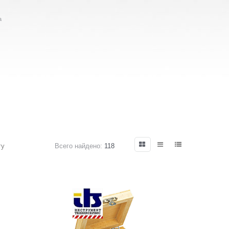
а
гу
Всего найдено:
118