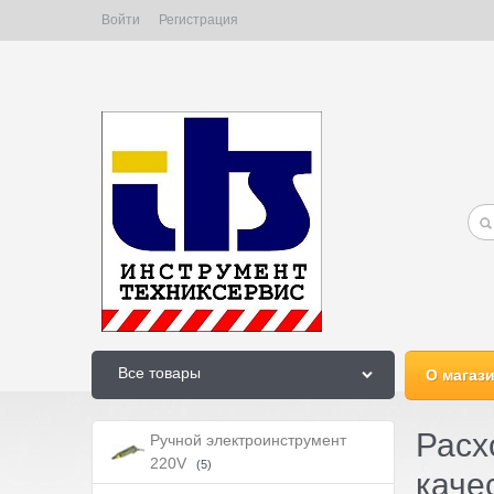
Войти
Регистрация
Все товары
О магаз
Расх
Ручной электроинструмент
220V
(5)
каче