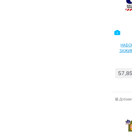
1
НАБОР
ЗАЖИМ 
инстр
эласт
закаленн
57,8
Добави