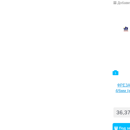
Добави
1
ФРЕЗА
4/6мм (
ванад
нарезка
срок с
36,3
тве
драг
Идеа
Под з