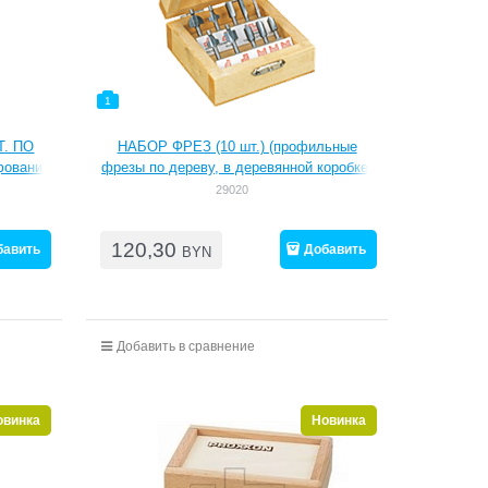
1
. ПО
НАБОР ФРЕЗ (10 шт.) (профильные
фования
фрезы по дереву, в деревянной коробке)
АВ:
29020
ар;
 карбид
120,30
нус;
бавить
Добавить
BYN
5*7мм
Добавить в сравнение
овинка
Новинка