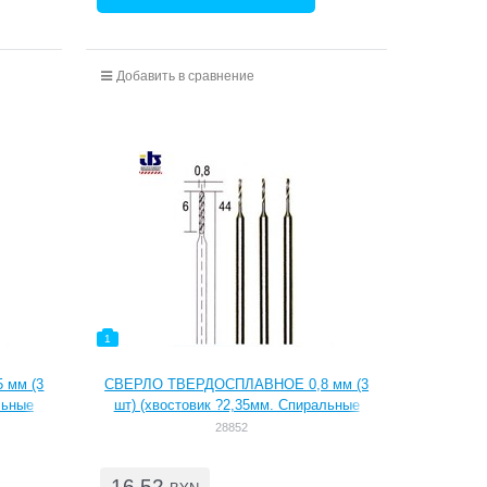
Добавить в сравнение
1
 мм (3
СВЕРЛО ТВЕРДОСПЛАВНОЕ 0,8 мм (3
льные
шт) (хвостовик ?2,35мм. Спиральные
али.
сверла из быстрорежущей стали.
28852
ть. Для
Высокая твердость и долговечность. Для
таллам,
работ по металлам, цветным металлам,
16,52