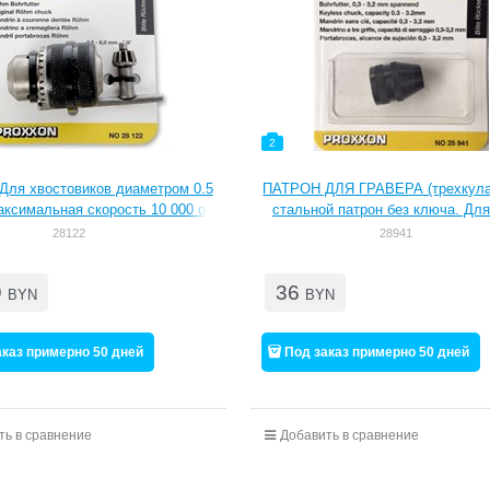
2
ля хвостовиков диаметром 0.5
ПАТРОН ДЛЯ ГРАВЕРА (трехкул
аксимальная скорость 10 000 об
стальной патрон без ключа. Для
ромышленное качество , высокоя
ручного инструмента серии мик
28122
28941
ь вращения . Резьба 3 / 8 ' для
Удобен при использовании инстру
я на ТВМ 220. Патронный ключ
разными хвостовиками. Зажим 0,3
9
36
входит в комплект .
BYN
BYN
аказ примерно 50 дней
Под заказ примерно 50 дней
ть в сравнение
Добавить в сравнение