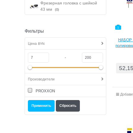
Фрезерная головка с шейкой
43 мм
(0)
1
Фильтры
НАБОР 
Цена
BYN
полировк
мета
СОСТАВ:
-
конус, 
52,1
(пуля,
пуховой
Производители
PROXXON
Добави