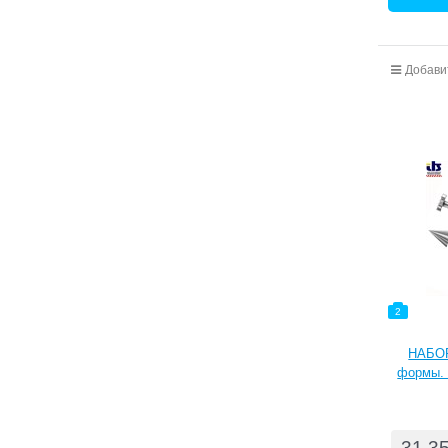
Добави
2
НАБОР
формы. 
ванад
нарезка
срок с
31,3