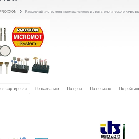
PROXXON
Расходный инструмент промышленного и стоматологического качеств
ез сортировки
По названию
По цене
По новизне
По рейтин