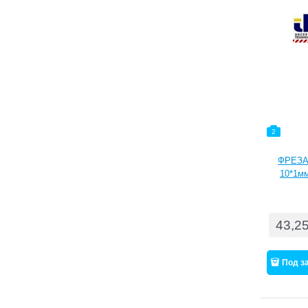
2
ФРЕЗА
10*1мм
ванад
нарезка
срок с
43,2
тве
драгм
Идеаль
Под з