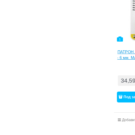
1
ПАТРОН Д
- 6 мм. М
/ мин , п
точност
креплени
34,5
Под з
Добави