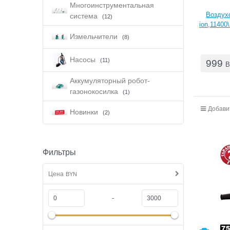
Многоинструментальная
Воздухо
система
(12)
ion,11400
Измельчители
(8)
Насосы
(11)
999
B
Аккумуляторный робот-
газонокосилка
(1)
Добави
Новинки
(2)
Фильтры
Цена
BYN
-