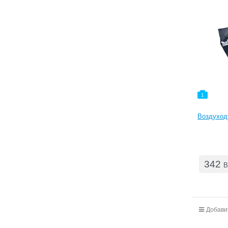
1
Воздуходу
342
B
Добави