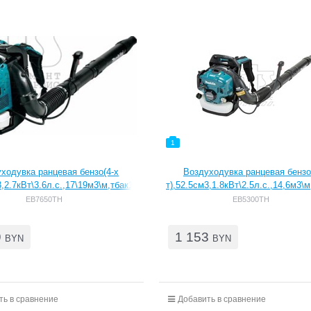
1
ходувка ранцевая бензо(4-х
Воздуходувка ранцевая бензо
3,2.7кВт\3.6л.с.,17\19м3\м,тбак1.9л,10.8кг,кор,2наконеч
т),52.5см3,1.8кВт\2.5л.с.,14,6м3\м
d60\d70,2нас
d60\d70,2нас
EB7650TH
EB5300TH
9
1 153
BYN
BYN
ть в сравнение
Добавить в сравнение