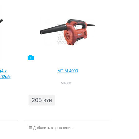
1
(4-х
MT M 4000
 92м/с,
M4000
205
BYN
Добавить в сравнение