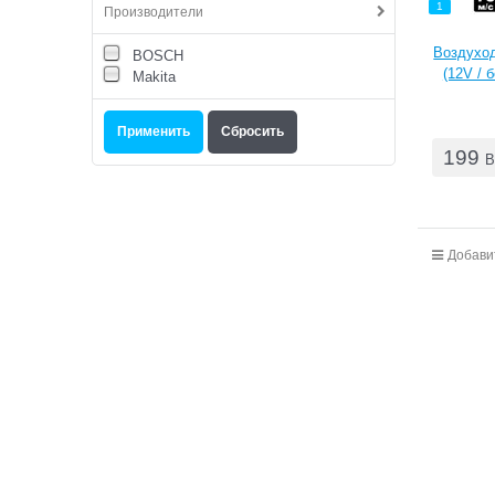
1
Производители
Воздухо
BOSCH
(12V / 
Makita
199
B
Добави