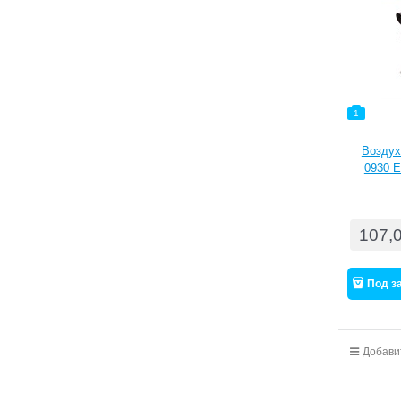
1
Возду
0930 E
сборник 
воз
107,
Под з
Добави