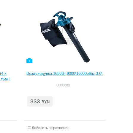
1
(4-х
Воздуходувка,1650Вт,9000\16000об\м,3.6\7.1м3\м,4.1кПа,3
,тбак1.8л,10.5кг,кор,2наконеч
UB0800X
333
BYN
Добавить в сравнение