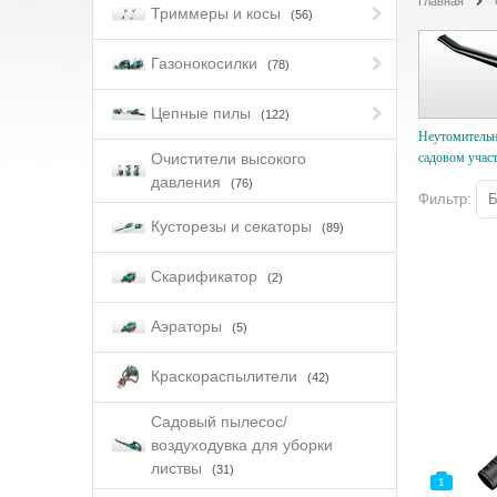
Главная
Триммеры и косы
(56)
Газонокосилки
(78)
Цепные пилы
(122)
Неутомительн
садовом участ
Очистители высокого
давления
(76)
Фильтр:
Б
Кусторезы и секаторы
(89)
Скарификатор
(2)
Аэраторы
(5)
Краскораспылители
(42)
Садовый пылесос/
воздуходувка для уборки
листвы
(31)
1