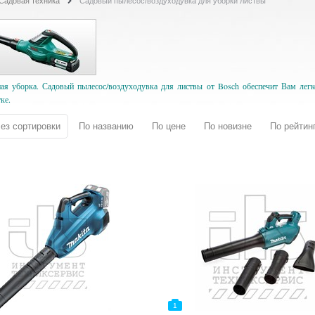
Садовая техника
Садовый пылесос/воздуходувка для уборки листвы
ая уборка. Садовый пылесос/воздуходувка для листвы от Bosch обеспечит Вам легко
ке.
ез сортировки
По названию
По цене
По новизне
По рейтин
1