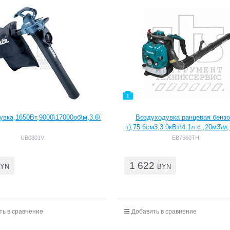
1
вка,1650Вт,9000\17000об\м,3.6\7.1м3\м,4.1кПа,3.2кг
Воздуходувка ранцевая бензо
т),75.6см3,3.0кВт\4.1л.с.,20м3\м,
тбак1.9л,10.9кг
UB0801V
EB7660TH
1 622
YN
BYN
ть в сравнение
Добавить в сравнение