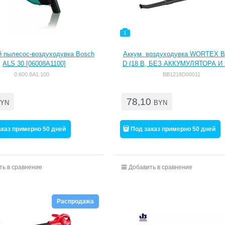
1
 пылесос-воздуходувка Bosch
Аккум. воздуходувка WORTEX B
ALS 30 [06008A1100]
D (18 В, БЕЗ АККУМУЛЯТОРА И З
1,5 кг, скорость 1: 80км/ч, скорост
0.600.8A1.100
BB1218D00011
км/ч) (BB1218D00011)
78,10
YN
BYN
аказ примерно 50 дней
Под заказ примерно 50 дней
ть в сравнение
Добавить в сравнение
Распродажа