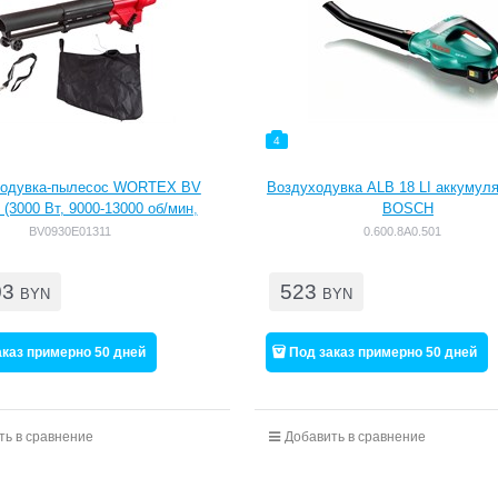
4
ходувка-пылесос WORTEX BV
Воздуходувка ALB 18 LI аккумуля
 (3000 Вт, 9000-13000 об/мин,
BOSCH
45 л, мульчирование 10:1, скор.
BV0930E01311
0.600.8A0.501
душн. потока до 270 км/ч)
(BV0930E01311)
03
523
BYN
BYN
аказ примерно 50 дней
Под заказ примерно 50 дней
ть в сравнение
Добавить в сравнение