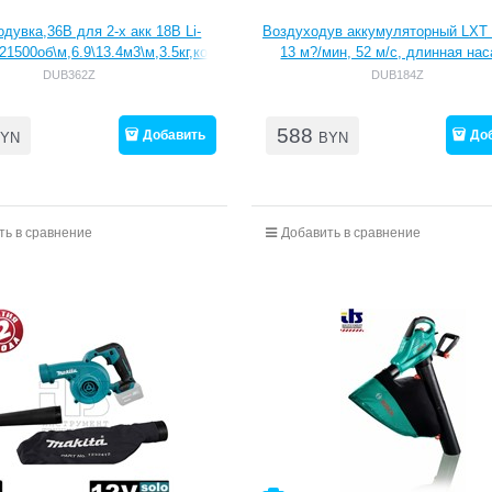
дувка,36В для 2-х акк 18В Li-
Воздуходув аккумуляторный LXT 
\21500об\м,6.9\13.4м3\м,3.5кг,кор,б\ак
13 м?/мин, 52 м/с, длинная нас
и з\у,совм с 4Ач
ременная оснастка
DUB362Z
DUB184Z
588
Добавить
До
YN
BYN
ть в сравнение
Добавить в сравнение