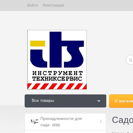
Войти
Регистрация
Все товары
О магаз
Садо
Принадлежности для
сада
(515)