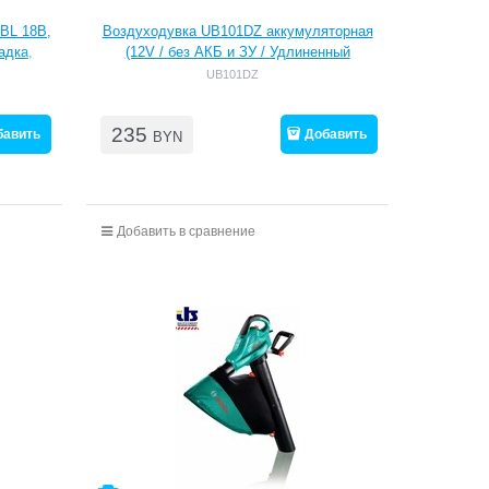
BL 18В,
Воздуходувка UB101DZ аккумуляторная
адка,
(12V / без АКБ и ЗУ / Удлиненный
патрубок / 56 м/с), MAKITA
UB101DZ
235
бавить
Добавить
BYN
Добавить в сравнение