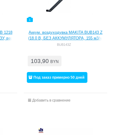
1
B 1218
Аккум. воздуходувка MAKITA BUB143 Z
У, вес
(18.0 В, БЕЗ АККУМУЛЯТОРА, 155 м3/ч,
ь 2: 120
33 м/с, вес 1.8 кг) (BUB143Z)
BUB143Z
103,90
BYN
Под заказ примерно 50 дней
Добавить в сравнение