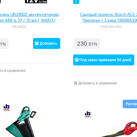
5
дувка UB100DZ аккумуляторная
Садовый пылесос Bosch ALS 
без АКБ и ЗУ / 75 м/с), MAKITA
Перчатки + Сумка [06008A10
UB100DZ
0.600.8A1.001
230
Добавить
YN
BYN
Под заказ примерно 50 дней
ть в сравнение
Добавить в сравнение
Расп