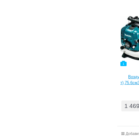
1
Возду
т),75.6см
1 46
Добави