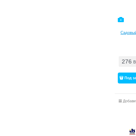
4
Садовый
276
B
Под з
Добави