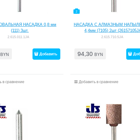
2
ОВАЛЬНАЯ НАСАДКА 0,8 мм
НАСАДКА С АЛМАЗНЫМ НАПЫЛ
(111) 3шт.
4,4мм (7105) 2шт (26157105J
2.615.011.1JA
2.615.710.5JА
94,30
Добавить
Доб
BYN
BYN
ь в сравнение
Добавить в сравнение