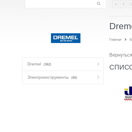
а
б
Drem
Главная
Б
Вернуться
Dremel
(362)
СПИСО
Электроинструменты
(65)