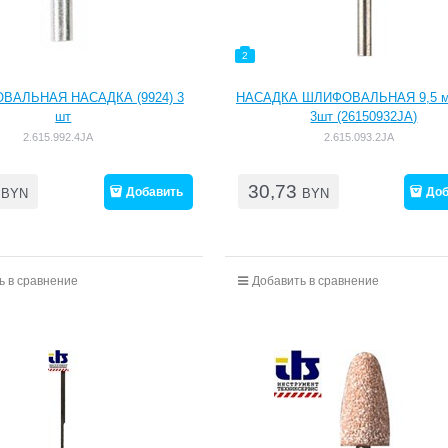
2
ВАЛЬНАЯ НАСАДКА (9924) 3
НАСАДКА ШЛИФОВАЛЬНАЯ 9,5 мм
шт
3шт (26150932JA)
2.615.992.4JA
2.615.093.2JA
30,73
Добавить
Доб
BYN
BYN
ь в сравнение
Добавить в сравнение