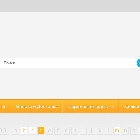
ине
Оплата и Доставка
Сервисный центр
Дискон
0-9
a
b
c
d
e
f
g
h
i
j
k
l
m
n
o