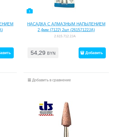
1
ЕНИЕМ
НАСАДКА С АЛМАЗНЫМ НАПЫЛЕНИЕМ
А)
2,4мм (7122) 2шт (26157122JA)
2.615.712.2JA
54,29
авить
Добавить
BYN
Добавить в сравнение