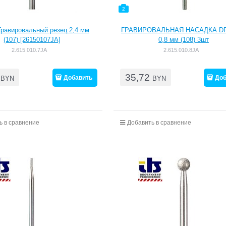
2
Гравировальный резец 2,4 мм
ГРАВИРОВАЛЬНАЯ НАСАДКА D
(107) [26150107JA]
0,8 мм (108) 3шт
2.615.010.7JA
2.615.010.8JA
35,72
Добавить
Доб
BYN
BYN
ь в сравнение
Добавить в сравнение