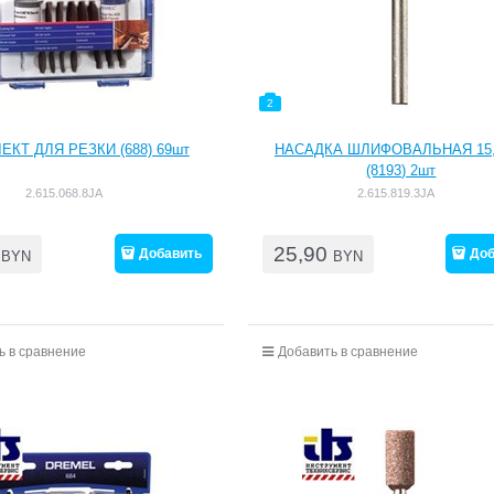
2
КТ ДЛЯ РЕЗКИ (688) 69шт
НАСАДКА ШЛИФОВАЛЬНАЯ 15,
(8193) 2шт
2.615.068.8JA
2.615.819.3JA
25,90
Добавить
Доб
BYN
BYN
ь в сравнение
Добавить в сравнение