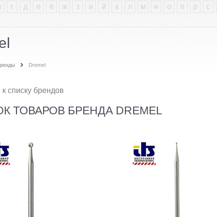
в
г
д
е
ё
ж
з
и
й
к
л
м
н
о
п
р
с
el
ренды
Dremel
 к списку брендов
К ТОВАРОВ БРЕНДА DREMEL