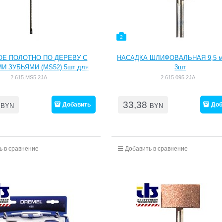
2
ОЕ ПОЛОТНО ПО ДЕРЕВУ С
НАСАДКА ШЛИФОВАЛЬНАЯ 9,5 мм
И ЗУБЬЯМИ (MS52) 5шт для
3шт
MOTO-SAW
2.615.MS5.2JA
2.615.095.2JA
33,38
Добавить
Доб
BYN
BYN
ь в сравнение
Добавить в сравнение