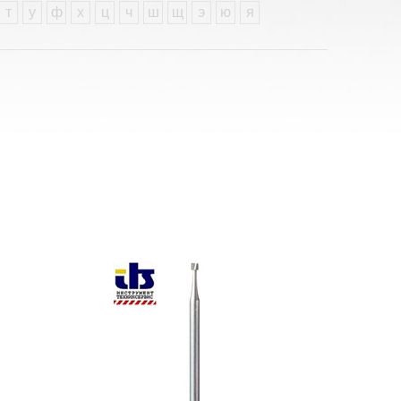
т
у
ф
х
ц
ч
ш
щ
э
ю
я