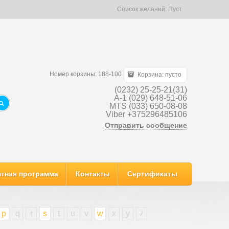
Список желаний:
Пуст
Номер корзины: 188-100
Корзина:
пусто
(0232) 25-25-21(31)
A-1 (029) 648-51-06
MTS (033) 650-08-08
Viber +375296485106
Отправить сообщение
тная программа
Контакты
Сертификаты
p
q
r
s
t
u
v
w
x
y
z