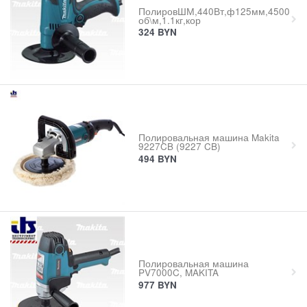
ПолировШМ,440Вт,ф125мм,4500
об\м,1.1кг,кор
324
BYN
Полировальная машина Makita
9227CB (9227 CB)
494
BYN
Полировальная машина
PV7000C, MAKITA
977
BYN