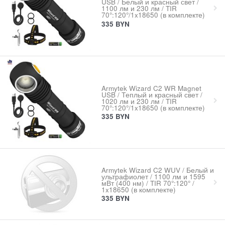
USB / Белый и красный свет /
1100 лм и 230 лм / TIR
70°:120°/1x18650 (в комплекте)
335
BYN
Armytek Wizard C2 WR Magnet
USB / Теплый и красный свет /
1020 лм и 230 лм / TIR
70°:120°/1x18650 (в комплекте)
335
BYN
Armytek Wizard C2 WUV / Белый и
ультрафиолет / 1100 лм и 1595
мВт (400 нм) / TIR 70°:120° /
1x18650 (в комплекте)
335
BYN