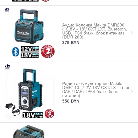
Аудио Колонка Makita DMR200
(10.8V - 18V CXT LXT, Bluetooth,
USB, IP64 б\акк, блок питания)
(DMR 200)
379
BYN
Радио аккумуляторное Makita
DMR110 (7.2V-18V CXT/LXT Li-Ion
DAB / DAB+ IP64 б\акк, блок
питания)
558
BYN