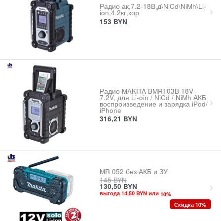
Радио ак,7.2-18В,д\NiCd\NiMh\Li-
ion,4.2кг,кор
153
BYN
Радио MAKITA BMR103B 18V-
7.2V, для Li-oin / NiCd / NiMh АКБ
воспроизведение и зарядка iPod/
iPhone
316,21
BYN
MR 052 без АКБ и ЗУ
145
BYN
130,50
BYN
выгода 14,50 BYN или
10
%
Скидка 10%