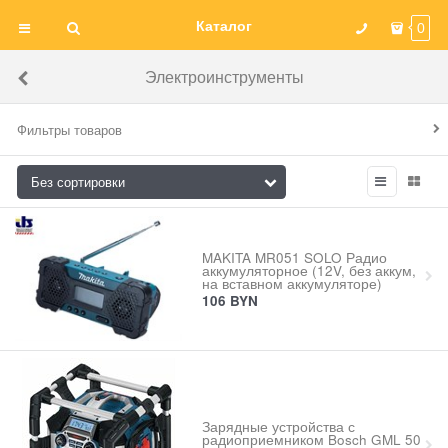
Каталог
0
Электроинструменты
Фильтры товаров
MAKITA MR051 SOLO Радио
аккумуляторное (12V, без аккум,
на вставном аккумуляторе)
106
BYN
Зарядные устройства с
радиоприемником Bosch GML 50