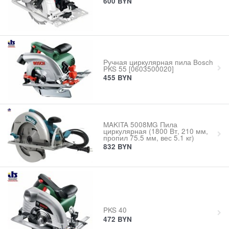
600
BYN
Ручная циркулярная пила Bosch
PKS 55 [0603500020]
455
BYN
MAKITA 5008MG Пила
циркулярная (1800 Вт, 210 мм,
пропил 75.5 мм, вес 5.1 кг)
832
BYN
PKS 40
472
BYN