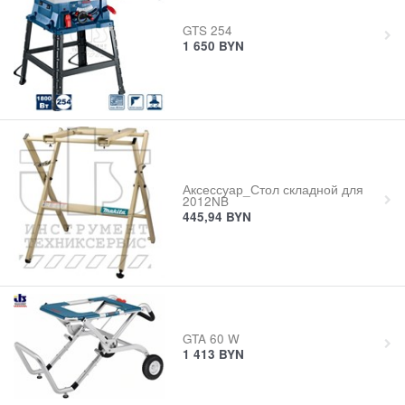
GTS 254
1 650
BYN
Аксессуар_Стол складной для
2012NB
445,94
BYN
GTA 60 W
1 413
BYN