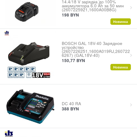
14.4/18 V зарядка до 100%
аккумулятора 6.0 Ah за 50 мин
(2607225921,1600A00B8G)
198
BYN
Новинка
BOSCH GAL 18V-40 Зарядное
устройство
(2607226251,1600A019RJ,260722
6267) (GAL18V-40)
150,77
BYN
Новинка
DC 40 RA
388
BYN