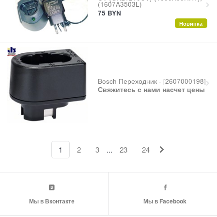
(1607A3503L)
75
BYN
Новинка
Bosch Переходник - [2607000198]
Свяжитесь с нами насчет цены
...
1
2
3
23
24
Мы в Вконтакте
Мы в Facebook