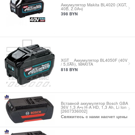
Аккумулятор Makita BL4020 (XGT,
40В, 2.0Ач)
398
BYN
XGT__Аккумулятор BL4050F (40V
/ 5,0Ah), MAKITA
818
BYN
Вставной аккумулятор Bosch GBA
36V 1,3 А•ч H-A HD, 1,3 Ah, Li Ion
[2607336002]
Свяжитесь с нами насчет цены