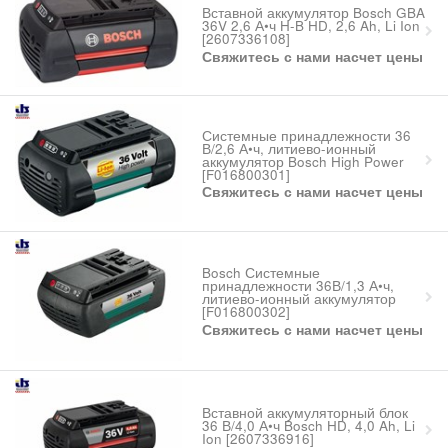
Вставной аккумулятор Bosch GBA
36V 2,6 А•ч H-B HD, 2,6 Ah, Li Ion
[2607336108]
Свяжитесь с нами насчет цены
Системные принадлежности 36
В/2,6 А•ч, литиево-ионный
аккумулятор Bosch High Power
[F016800301]
Свяжитесь с нами насчет цены
Bosch Системные
принадлежности 36В/1,3 А•ч,
литиево-ионный аккумулятор
[F016800302]
Свяжитесь с нами насчет цены
Вставной аккумуляторный блок
36 В/4,0 А•ч Bosch HD, 4,0 Ah, Li
Ion [2607336916]