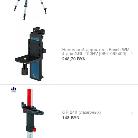
Настенный держатель Bosch WM
4 для GRL 150HV [0601092400]
248,70
BYN
GR 240 (лазерных)
148
BYN