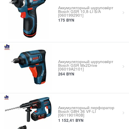
Аккумуляторный шуруповёрт
Bosch GSR 10,8-LI Б/А
[0601992901]
175
BYN
Аккумуляторный шуруповёрт
Bosch GSR Mx2Drive
[06019A2101]
264
BYN
Аккумуляторный перфоратор
Bosch GBH 36 VF-LI
[0611901R0B]
1 152,41
BYN