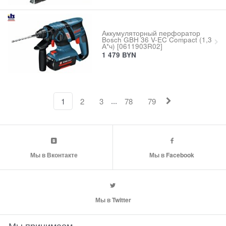
Аккумуляторный перфоратор
Bosch GBH 36 V-EC Compact (1,3
А*ч) [0611903R02]
1 479
BYN
...
1
2
3
78
79
Мы в Вконтакте
Мы в Facebook
Мы в Twitter
Мы принимаем