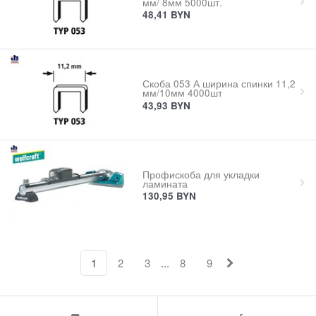
мм/ 8мм 5000шт.
48,41
BYN
Скоба 053 А ширина спинки 11,2
мм/10мм 4000шт
43,93
BYN
Профискоба для укладки
ламината
130,95
BYN
...
1
2
3
8
9