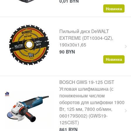
0,01
BYN
Новинка
Пильный диск DeWALT
EXTREME (DT10304-QZ),
190x30x1,65
90
BYN
Новинка
BOSCH GWS 19-125 CIST
Угловая шлифмашина (с
пониженным числом
оборотов для шлифовки 1900
Вт, 125 мм, 7800 об/мин,
060179S002) (GWS19-
125CIST)
861
BYN