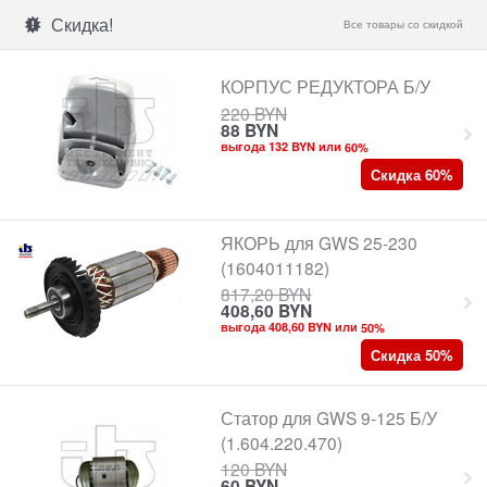
Скидка!
Все товары со скидкой
КОРПУС РЕДУКТОРА Б/У
220
BYN
88
BYN
выгода 132 BYN или
60
%
Скидка 60%
ЯКОРЬ для GWS 25-230
(1604011182)
817,20
BYN
408,60
BYN
выгода 408,60 BYN или
50
%
Скидка 50%
Статор для GWS 9-125 Б/У
(1.604.220.470)
120
BYN
60
BYN