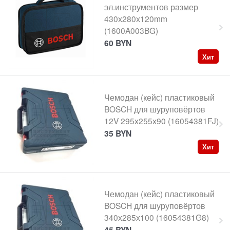
эл.инструментов размер
430х280х120mm
(1600A003BG)
60
BYN
Хит
Чемодан (кейс) пластиковый
BOSCH для шуруповёртов
12V 295х255х90 (16054381FJ)
35
BYN
Хит
Чемодан (кейс) пластиковый
BOSCH для шуруповёртов
340х285х100 (16054381G8)
45
BYN