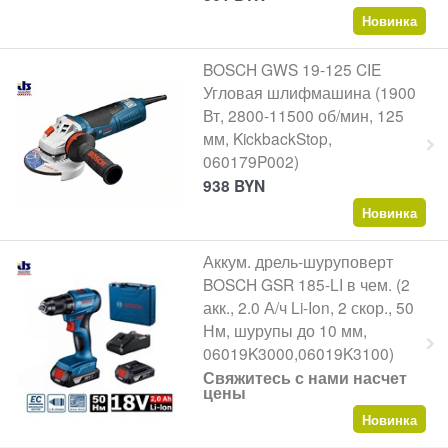
Новинка
BOSCH GWS 19-125 CIE
Угловая шлифмашина (1900
Вт, 2800-11500 об/мин, 125
мм, KickbackStop,
060179P002)
938
BYN
Новинка
Аккум. дрель-шуруповерт
BOSCH GSR 185-LI в чем. (2
акк., 2.0 А/ч Li-Ion, 2 скор., 50
Нм, шурупы до 10 мм,
06019K3000,06019K3100)
Свяжитесь с нами насчет
цены
Новинка