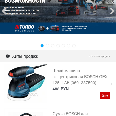
Хиты продаж
Все хиты продаж
Шлифмашина
эксцентриковая BOSCH GEX
125-1 AE (0601387500)
488
BYN
Хит
Сумка BOSCH для