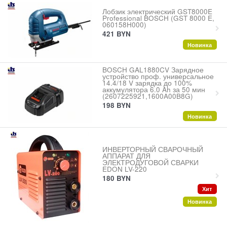
Лобзик электрический GST8000E
Professional BOSCH (GST 8000 E,
060158H000)
421
BYN
Новинка
BOSCH GAL1880CV Зарядное
устройство проф. универсальное
14.4/18 V зарядка до 100%
аккумулятора 6.0 Ah за 50 мин
(2607225921,1600A00B8G)
198
BYN
Новинка
ИНВЕРТОРНЫЙ СВАРОЧНЫЙ
АППАРАТ ДЛЯ
ЭЛЕКТРОДУГОВОЙ СВАРКИ
EDON LV-220
180
BYN
Хит
Новинка