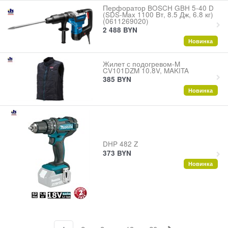
Перфоратор BOSCH GBH 5-40 D
(SDS-Max 1100 Вт, 8.5 Дж, 6.8 кг)
(0611269020)
2 488
BYN
Новинка
Жилет с подогревом-M
CV101DZM 10.8V, MAKITA
385
BYN
Новинка
DHP 482 Z
373
BYN
Новинка