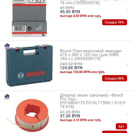
16 mm [1609200376]
45
BYN
40,50
BYN
выгода 4,50 BYN или
10
%
Скидка 10%
Bosch Пластмассовый чемодан
470 x 360 x 123 mm (для GWS
180-Li) [2605438170]
249,32
BYN
124,66
BYN
выгода 124,66 BYN или
50
%
Скидка 50%
Дозатор лески (шпулька) «Bosch
Pro-Tap»
[F016800175,F016L71599,1.619.P
16.616]
41,33
BYN
37,20
BYN
выгода 4,13 BYN или
10
%
Хит