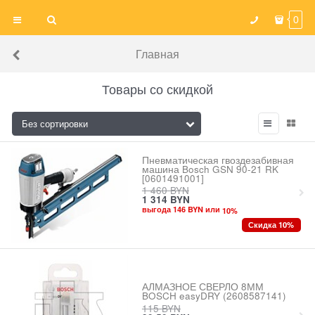
0
Главная
Товары со скидкой
Пневматическая гвоздезабивная
машина Bosch GSN 90-21 RK
[0601491001]
1 460
BYN
1 314
BYN
выгода 146 BYN или
10
%
Скидка 10%
АЛМАЗНОЕ СВЕРЛО 8ММ
BOSCH easyDRY (2608587141)
115
BYN