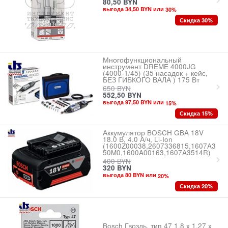
80,50
BYN
выгода 34,50 BYN или
30
%
Скидка 30%
Многофункциональный
инструмент DREME 4000JG
(4000-1/45) (35 насадок + кейс,
БЕЗ ГИБКОГО ВАЛА ) 175 Вт
650
BYN
552,50
BYN
выгода 97,50 BYN или
15
%
Скидка 15%
Аккумулятор BOSCH GBA 18V
18.0 В, 4.0 А/ч, Li-Ion
(1600Z00038,2607336815,1607A3
50M0,1600A00163,1607A3514R)
400
BYN
320
BYN
выгода 80 BYN или
20
%
Скидка 20%
Bosch Гвоздь, тип 47 1,8 x 1,27 x