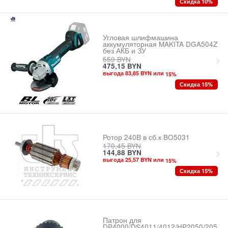
Скидка 10%
Угловая шлифмашина
аккумуляторная MAKITA DGA504Z
без АКБ и ЗУ
559
BYN
475,15
BYN
выгода 83,85 BYN или
15
%
Скидка 15%
Ротор 240В в сб.к BO5031
170,45
BYN
144,88
BYN
выгода 25,57 BYN или
15
%
Скидка 15%
Патрон для
DP4000/DS4011/4012/HP2050/205