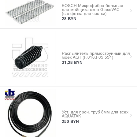
BOSCH Микрофибра большая
для мойщика окон GlassVAC
(салфетка для чистки)
28
BYN
Распылитель прямоструйный для
моек AQT (F.016.F05.554)
31,28
BYN
Уст. для проч. труб 8мм для всех
AQUATAK
250
BYN