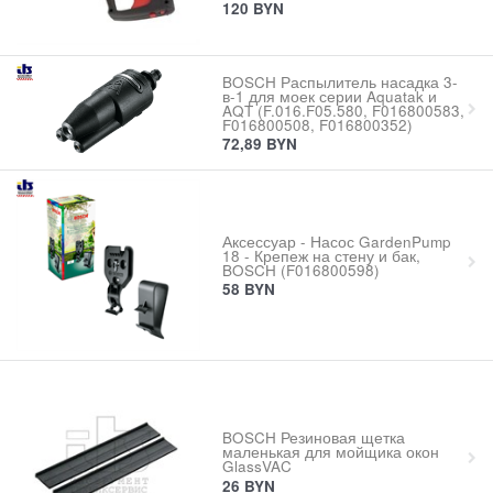
120
BYN
BOSCH Распылитель насадка 3-
в-1 для моек серии Aquatak и
AQT (F.016.F05.580, F016800583,
F016800508, F016800352)
72,89
BYN
Аксессуар - Насос GardenPump
18 - Крепеж на стену и бак,
BOSCH (F016800598)
58
BYN
BOSCH Резиновая щетка
маленькая для мойщика окон
GlassVAC
26
BYN