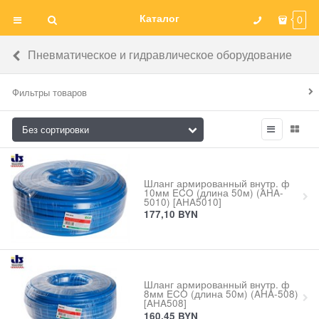
Каталог
0
Пневматическое и гидравлическое оборудование
Фильтры товаров
Шланг армированный внутр. ф
10мм ECO (длина 50м) (AHA-
5010) [AHA5010]
177,10
BYN
Шланг армированный внутр. ф
8мм ECO (длина 50м) (AHA-508)
[AHA508]
160,45
BYN