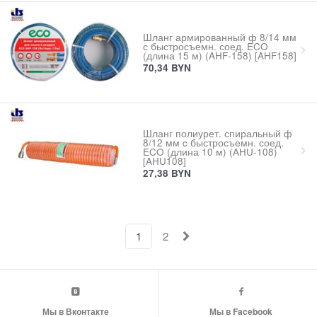
Шланг армированный ф 8/14 мм
с быстросъемн. соед. ECO
(длина 15 м) (AHF-158) [AHF158]
70,34
BYN
Шланг полиурет. спиральный ф
8/12 мм c быстросъемн. соед.
ECO (длина 10 м) (AHU-108)
[AHU108]
27,38
BYN
1
2
Мы в Вконтакте
Мы в Facebook