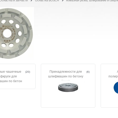
Оснастка и запчасти
Оснастка BOSCH
Алмазная резка, шлифование и сверл
ные чашечные
Принадлежности для
(20)
(6)
фкруги для
шлифмашин по бетону
полир
шин по бетон
Bosch