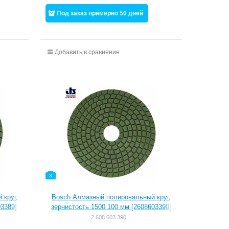
Под заказ примерно 50 дней
Добавить в сравнение
3
 круг,
Bosch Алмазный полировальный круг,
03389]
зернистость 1500 100 мм [2608603390]
2.608.603.390