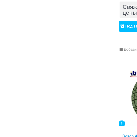
Свяж
цены
Под з
Добави
3
Bosch А