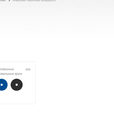
ение
Алмазные чашечные шлифкруги
Алмазные
(10)
овальные круги