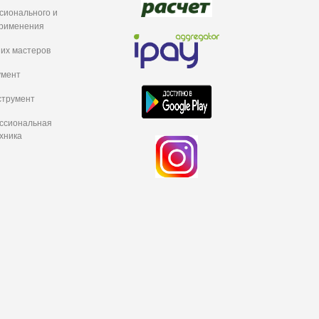
сионального и
рименения
их мастеров
умент
струмент
ессиональная
хника