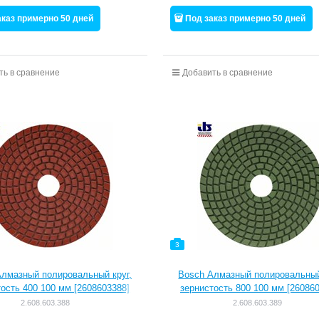
аказ примерно 50 дней
Под заказ примерно 50 дней
ть в сравнение
Добавить в сравнение
3
лмазный полировальный круг,
Bosch Алмазный полировальный
ость 400 100 мм [2608603388]
зернистость 800 100 мм [26086
2.608.603.388
2.608.603.389