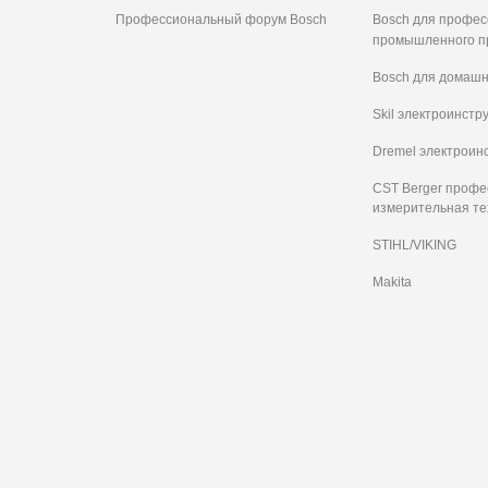
Профессиональный форум Bosch
Bosch для профес
промышленного п
Bosch для домашн
Skil электроинстр
Dremel электроин
CST Berger проф
измерительная те
STIHL/VIKING
Makita