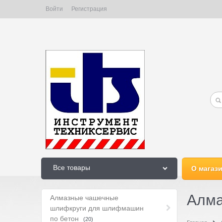
Войти
Регистрация
Все товары
О магаз
Алма
Алмазные чашечные
шлифкруги для шлифмашин
по бетон
(20)