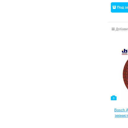
Под з
Добави
3
Bosch А
зернист