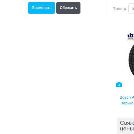
Фильтр:
Б
3
Bosch А
зернис
Свяж
цены