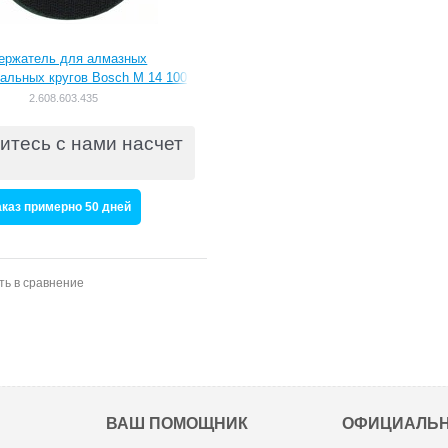
ержатель для алмазных
альных кругов Bosch M 14 100
mm, 6 mm [2608603435]
2.608.603.435
итесь с нами насчет
аказ примерно 50 дней
ть в сравнение
ВАШ ПОМОЩНИК
ОФИЦИАЛЬ