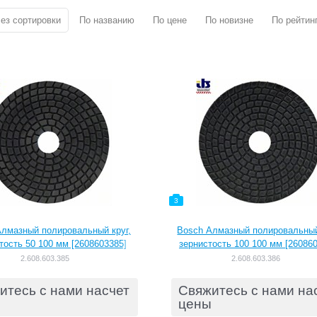
ез сортировки
По названию
По цене
По новизне
По рейтин
3
лмазный полировальный круг,
Bosch Алмазный полировальный
тость 50 100 мм [2608603385]
зернистость 100 100 мм [26086
2.608.603.385
2.608.603.386
итесь с нами насчет
Свяжитесь с нами на
цены