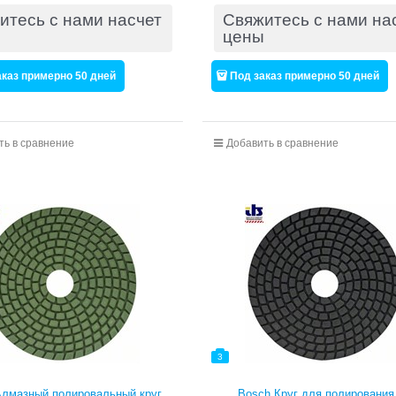
итесь с нами насчет
Свяжитесь с нами на
цены
аказ примерно 50 дней
Под заказ примерно 50 дней
ть в сравнение
Добавить в сравнение
3
лмазный полировальный круг,
Bosch Круг для полирования