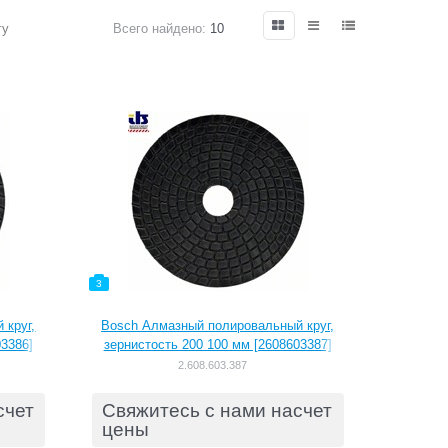
гу
Всего найдено:
10
3
 круг,
Bosch Алмазный полировальный круг,
03386]
зернистость 200 100 мм [2608603387]
2.608.603.387
счет
Свяжитесь с нами насчет
цены