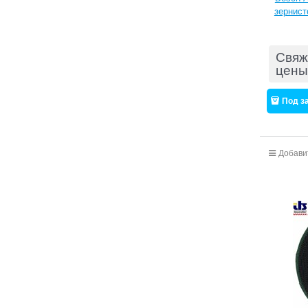
зернист
Свяж
цены
Под з
Добави