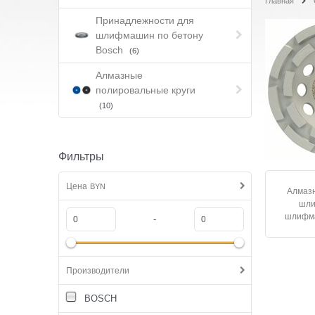
Главная
Принадлежности для
шлифмашин по бетону
Bosch
(6)
Алмазные
полировальные круги
(10)
Фильтры
Цена
BYN
Алмаз
шли
шлифма
-
Производители
BOSCH