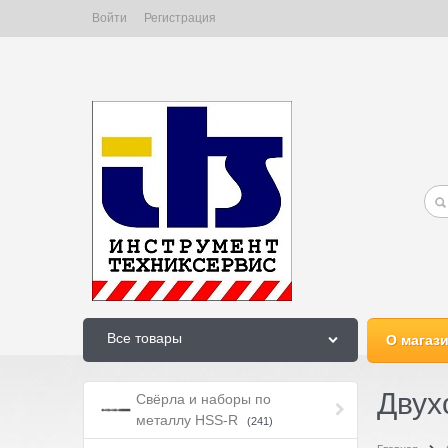
Войти
Регистрация
Все товары
О магаз
Двух
Свёрла и наборы по
металлу HSS-R
(241)