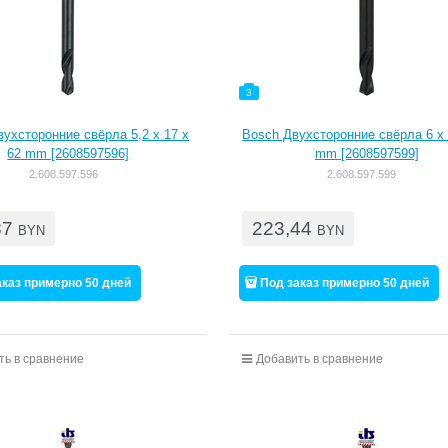
3
ухсторонние свёрла 5,2 x 17 x
Bosch Двухсторонние свёрла 6 x 
62 mm [2608597596]
mm [2608597599]
2.608.597.596
2.608.597.599
87
223,44
BYN
BYN
аказ примерно 50 дней
Под заказ примерно 50 дней
ть в сравнение
Добавить в сравнение