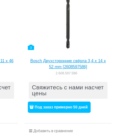
3
11 x 46
Bosch Двухсторонние свёрла 3,4 x 14 x
52 mm [2608597586]
2.608.597.586
счет
Свяжитесь с нами насчет
цены
Под заказ примерно 50 дней
Добавить в сравнение