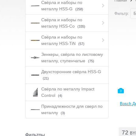
Главная
Свёрла и наборы по
металлу HSS-G
(258)
Фильтр:
Б
Свёрла и наборы по
металлу HSS-Co
(335)
Свёрла и наборы по
металлу HSS-TiN
(57)
Зенкеры, свёрла по листовому
металлу, ступенчатые
(75)
Двухсторонние свёрла HSS-G
(21)
Свёрла по металлу Impact
3
Control
(4)
Bosch Дв
Принадлежности для сверл по
металлу
(3)
72
BY
Фильтры