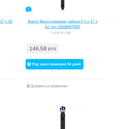
3
17 x 62
Bosch Двухсторонние свёрла 5,1 x 17 x
62 mm [2608597595]
2.608.597.595
146,59
BYN
Под заказ примерно 50 дней
Добавить в сравнение