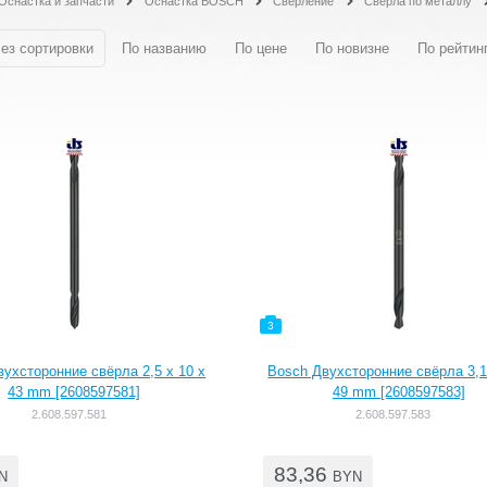
Оснастка и запчасти
Оснастка BOSCH
Сверление
Свёрла по металлу
ез сортировки
По названию
По цене
По новизне
По рейтин
3
ухсторонние свёрла 2,5 x 10 x
Bosch Двухсторонние свёрла 3,1
43 mm [2608597581]
49 mm [2608597583]
2.608.597.581
2.608.597.583
83,36
N
BYN