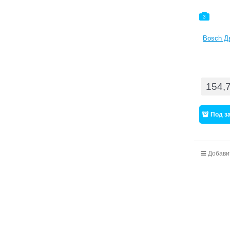
3
Bosch Дв
154,
Под з
Добави