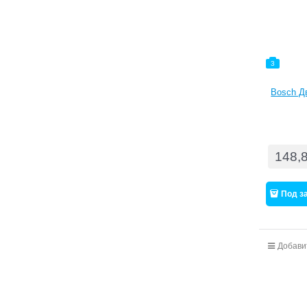
3
Bosch Дв
148,
Под з
Добави