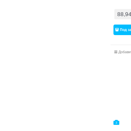
88,9
Под з
Добави
3