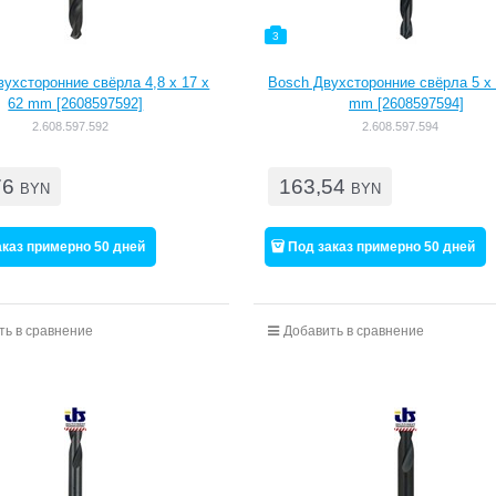
3
ухсторонние свёрла 4,8 x 17 x
Bosch Двухсторонние свёрла 5 x 
62 mm [2608597592]
mm [2608597594]
2.608.597.592
2.608.597.594
76
163,54
BYN
BYN
аказ примерно 50 дней
Под заказ примерно 50 дней
ть в сравнение
Добавить в сравнение