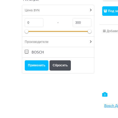
Цена
BYN
Под з
-
Добави
Производители
BOSCH
3
Bosch Дв