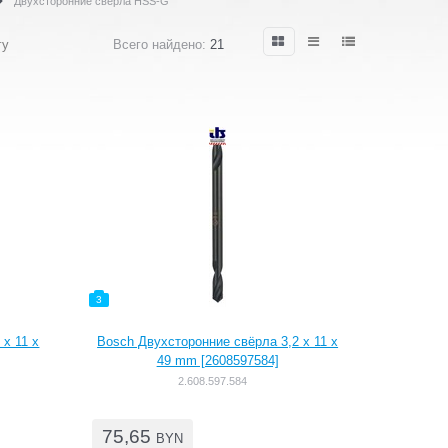
Двухсторонние свёрла HSS-G
гу
Всего найдено:
21
3
 x 11 x
Bosch Двухсторонние свёрла 3,2 x 11 x
49 mm [2608597584]
2.608.597.584
75,65
BYN