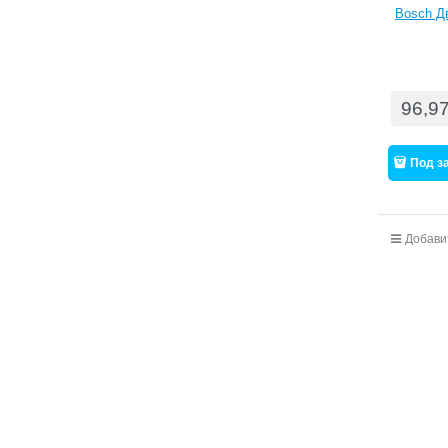
Bosch Дв
96,9
Под з
Добави