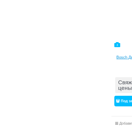
3
Bosch Дв
Свяж
цены
Под з
Добави