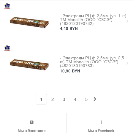
- Электроды РЦ ф 2,5мм (уп. 1 кг)
ТМ Monolith (ООО "СЗСЭ")
(4820130190732)
4,40
BYN
- Электроды РЦ ф 2,5мм (уп. 2,5
кг) ТМ Monolith (ООО "СЗСЭ")
(4820130190763)
10,90
BYN
1
2
3
4
5
Мы в Вконтакте
Мы в Facebook