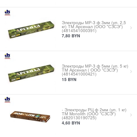
Электроды МР-3 ф 3мм (уп. 2,5
кг) ТМ Арсенал (ООО "СЗСЭ")
(4814541000391)
7,80
BYN
Электроды МР-3 ф 5мм (уп. 5 кг)
ТМ Арсенал ( ООО "СЗСЭ")
(4814541000421)
15
BYN
- Электроды РЦ ф 2мм (уп. 1 кг)
ТМ Monolith (ООО "СЗСЭ")
(4820130190725)
4,60
BYN