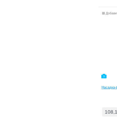
Добави
3
Насадка-б
108,