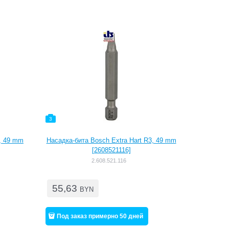
3
2, 49 mm
Насадка-бита Bosch Extra Hart R3, 49 mm
[2608521116]
2.608.521.116
55,63
BYN
Под заказ примерно 50 дней