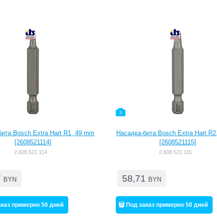
3
ита Bosch Extra Hart R1, 49 mm
Насадка-бита Bosch Extra Hart R
[2608521114]
[2608521115]
2.608.521.114
2.608.521.115
7
58,71
BYN
BYN
аказ примерно 50 дней
Под заказ примерно 50 дней