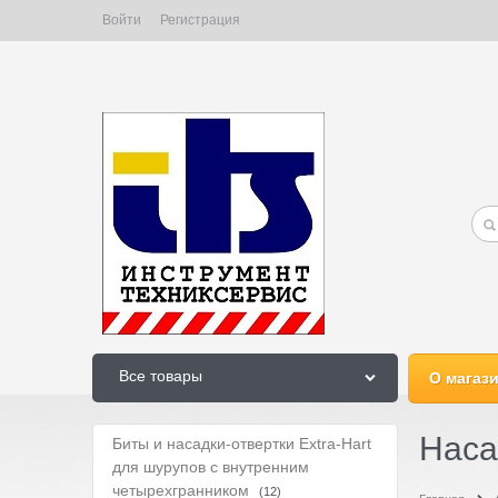
Войти
Регистрация
Все товары
О магаз
Наса
Биты и насадки-отвертки Extra-Hart
для шурупов с внутренним
четырехгранником
(12)