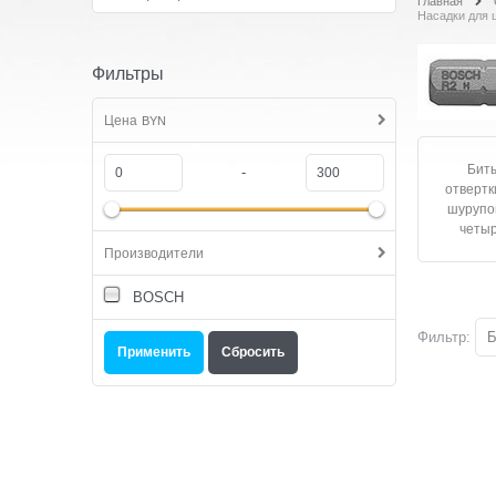
Главная
Насадки для 
Фильтры
Цена
BYN
Биты
-
отвертк
шурупо
четы
Производители
BOSCH
Фильтр:
Б