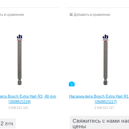
ть в сравнение
Добавить в сравнение
3
ита Bosch Extra Hart R3, 49 mm
Насадка-бита Bosch Extra Hart R
[2608521119]
[2608521117]
2.608.521.119
2.608.521.117
Свяжитесь с нами на
12
BYN
цены