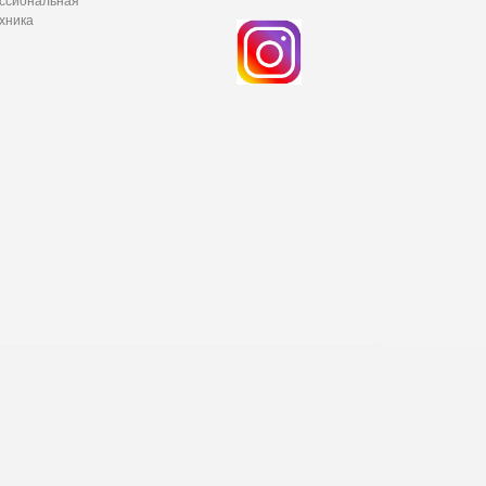
ессиональная
хника