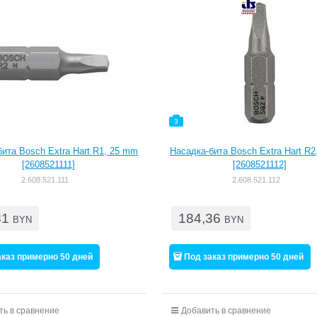
3
ита Bosch Extra Hart R1, 25 mm
Насадка-бита Bosch Extra Hart R
[2608521111]
[2608521112]
2.608.521.111
2.608.521.112
81
184,36
BYN
BYN
аказ примерно 50 дней
Под заказ примерно 50 дней
ть в сравнение
Добавить в сравнение