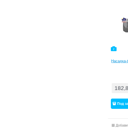
2
Насадка-б
182,
Под з
Добави