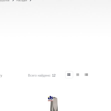
шурупов
Насадки
гу
Всего найдено:
12