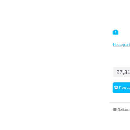
3
Насадка-б
27,3
Под з
Добави