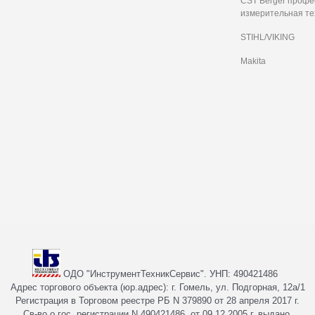
CST Berger проф
измерительная те
STIHL/VIKING
Makita
ОДО "ИнструментТехникСервис". УНП: 490421486
Адрес торгового объекта (юр.адрес): г. Гомель, ул. Подгорная, 12а/1
Регистрация в Торговом реестре РБ N 379890 от 28 апреля 2017 г.
Св-во о гос. регистрации N 490421486 от 09.12.2005 г. выдано