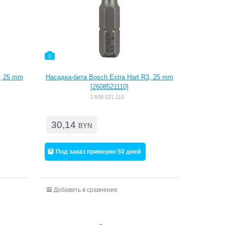
3
2, 25 mm
Насадка-бита Bosch Extra Hart R3, 25 mm
[2608521110]
2.608.521.110
30,14
BYN
Под заказ примерно 50 дней
Добавить в сравнение