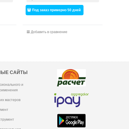
Под заказ примерно 50 дней
Добавить в сравнение
НЫЕ САЙТЫ
сионального и
рименения
их мастеров
умент
струмент