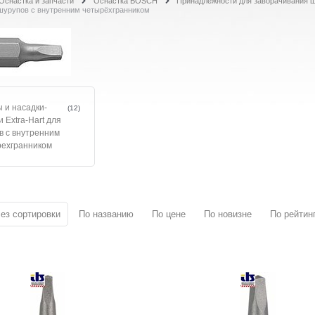
Оснастка и запчасти
Оснастка BOSCH
Принадлежности для заворачивания 
шурупов с внутренним четырёхгранником
 и насадки-
(12)
и Extra-Hart для
в с внутренним
рехгранником
ез сортировки
По названию
По цене
По новизне
По рейтин