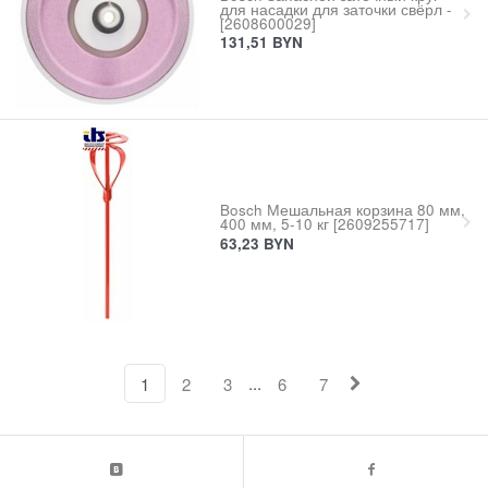
для насадки для заточки свёрл -
[2608600029]
131,51
BYN
Bosch Мешальная корзина 80 мм,
400 мм, 5-10 кг [2609255717]
63,23
BYN
...
1
2
3
6
7