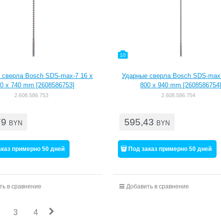
10
 сверла Bosch SDS-max-7 16 x
Ударные сверла Bosch SDS-max-
0 x 740 mm [2608586753]
800 x 940 mm [2608586754
2.608.586.753
2.608.586.754
79
595,43
BYN
BYN
аказ примерно 50 дней
Под заказ примерно 50 дней
ть в сравнение
Добавить в сравнение
3
4