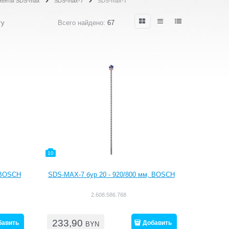
менты SDS-max
SDS-max-7
SDS-max-7
гу
Всего найдено:
67
10
 BOSCH
SDS-MAX-7 бур 20 - 920/800 мм, BOSCH
2.608.586.768
233,90
бавить
Добавить
BYN