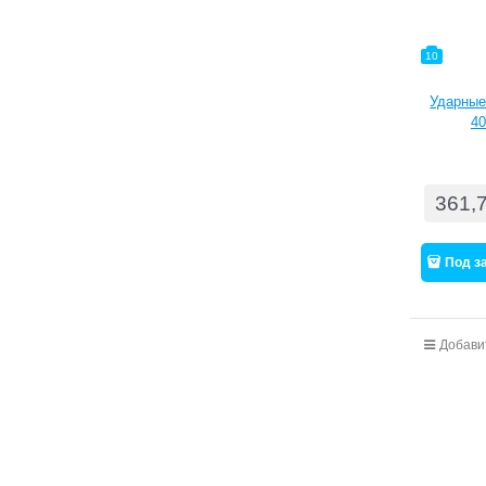
10
Ударные
40
361,
Под з
Добави