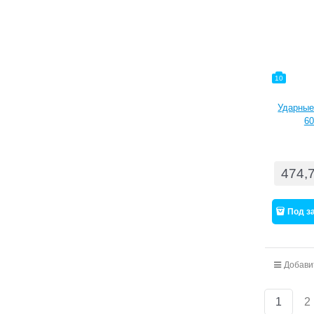
10
Ударные
60
474,
Под з
Добави
1
2