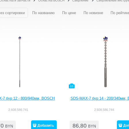
Оснастка и запчасти
Оснастка BOSCH
Сверление
Сверлильные инстру
ез сортировки
По названию
По цене
По новизне
По рейтин
10
-7 бур 12 - 800/940мм, BOSCH
SDS-MAX-7 бур 14 - 200/340мм,
2.608.586.741
2.608.586.744
70
86,80
Добавить
До
BYN
BYN