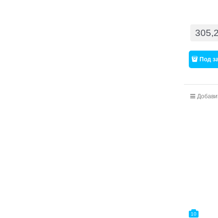
305,
Под з
Добави
10