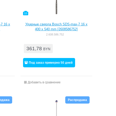
10
7 16 x
Ударные сверла Bosch SDS-max-7 16 x
]
400 x 540 mm [2608586752]
2.608.586.752
361,78
BYN
Под заказ примерно 50 дней
Добавить в сравнение
родажа
Распродажа