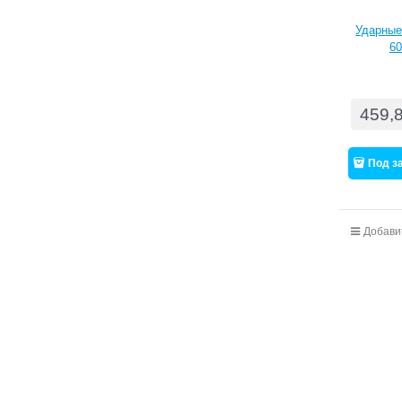
Ударные
60
459,
Под з
Добави