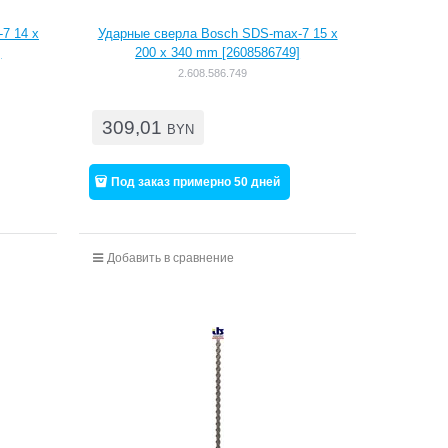
7 14 x
Ударные сверла Bosch SDS-max-7 15 x
]
200 x 340 mm [2608586749]
2.608.586.749
309,01
BYN
Под заказ примерно 50 дней
Добавить в сравнение