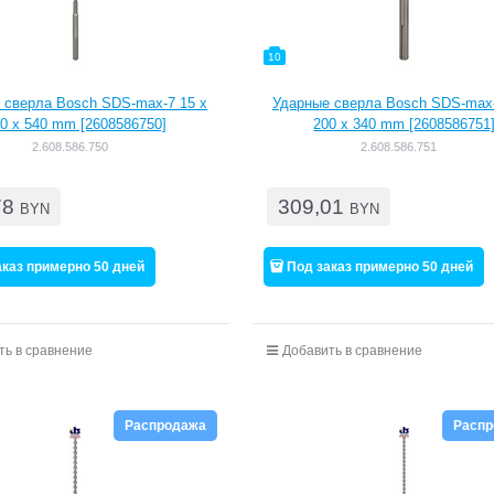
10
 сверла Bosch SDS-max-7 15 x
Ударные сверла Bosch SDS-max-
0 x 540 mm [2608586750]
200 x 340 mm [2608586751
2.608.586.750
2.608.586.751
78
309,01
BYN
BYN
аказ примерно 50 дней
Под заказ примерно 50 дней
ть в сравнение
Добавить в сравнение
Распродажа
Расп