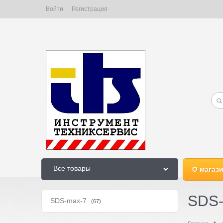
Войти
Регистрация
Все товары
О магаз
SDS-
SDS-max-7
(67)