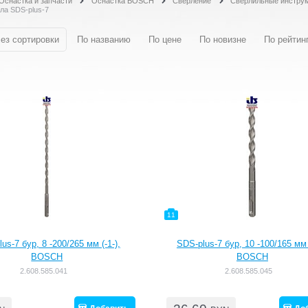
Оснастка и запчасти
Оснастка BOSCH
Сверление
Сверлильные инструм
ла SDS-plus-7
ез сортировки
По названию
По цене
По новизне
По рейтин
11
us-7 бур, 8 -200/265 мм (-1-),
SDS-plus-7 бур, 10 -100/165 мм (
BOSCH
BOSCH
2.608.585.041
2.608.585.045