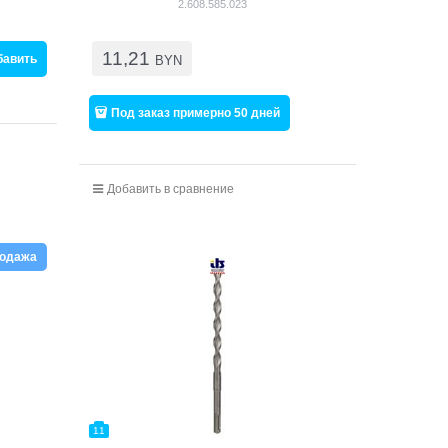
2.608.585.023
11,21
бавить
BYN
Под заказ примерно 50 дней
Добавить в сравнение
родажа
11