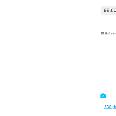
98,6
Добави
11
SDS-plu