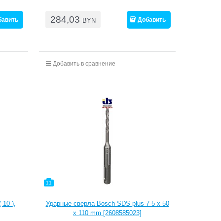
284,03
бавить
Добавить
BYN
Добавить в сравнение
11
-10-),
Ударные сверла Bosch SDS-plus-7 5 x 50
x 110 mm [2608585023]