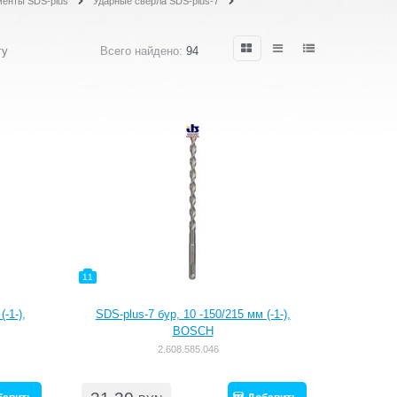
енты SDS-plus
Ударные сверла SDS-plus-7
гу
Всего найдено:
94
11
-1-),
SDS-plus-7 бур, 10 -150/215 мм (-1-),
BOSCH
2.608.585.046