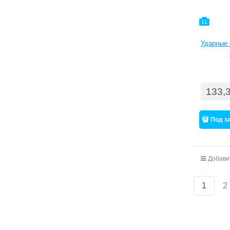
11
Ударные 
133,
Под з
Добави
1
2