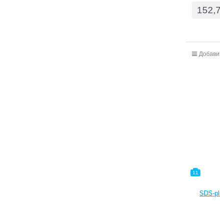
152,
Добави
11
SDS-plu