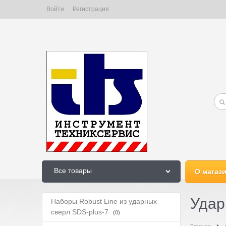
Войти
Регистрация
Все товары
О магаз
Удар
Наборы Robust Line из ударных
сверл SDS-plus-7
(0)