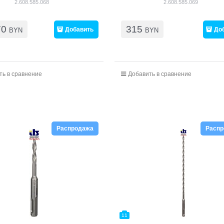
2.608.585.068
2.608.585.069
70
315
Добавить
До
BYN
BYN
ть в сравнение
Добавить в сравнение
Распродажа
Расп
11