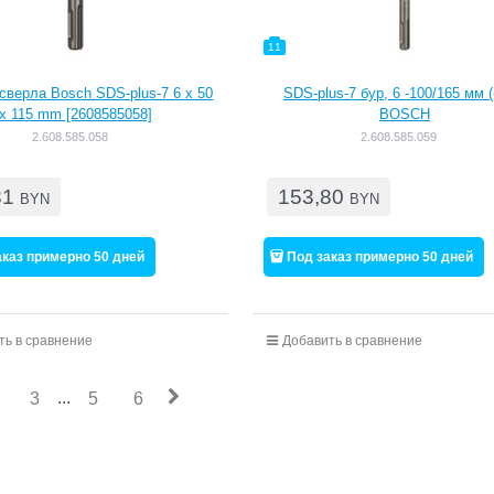
11
сверла Bosch SDS-plus-7 6 x 50
SDS-plus-7 бур, 6 -100/165 мм (-
x 115 mm [2608585058]
BOSCH
2.608.585.058
2.608.585.059
31
153,80
BYN
BYN
аказ примерно 50 дней
Под заказ примерно 50 дней
ть в сравнение
Добавить в сравнение
...
3
5
6