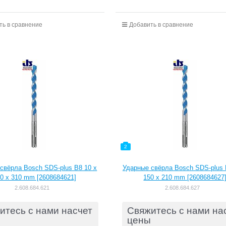
ть в сравнение
Добавить в сравнение
2
свёрла Bosch SDS-plus B8 10 x
Ударные свёрла Bosch SDS-plus 
0 x 310 mm [2608684621]
150 x 210 mm [2608684627
2.608.684.621
2.608.684.627
итесь с нами насчет
Свяжитесь с нами на
цены