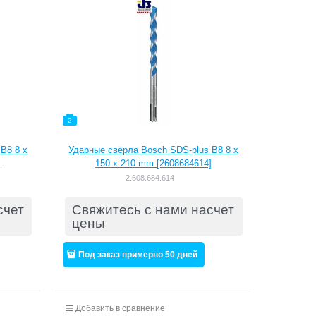
2
B8 8 x
Ударные свёрла Bosch SDS-plus B8 8 x
]
150 x 210 mm [2608684614]
2.608.684.614
счет
Свяжитесь с нами насчет
цены
Под заказ примерно 50 дней
Добавить в сравнение