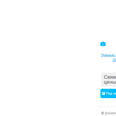
2
Ударные 
10
Свяж
цены
Под з
Добави