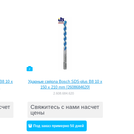
2
B8 10 x
Ударные свёрла Bosch SDS-plus B8 10 x
]
150 x 210 mm [2608684620]
2.608.684.620
счет
Свяжитесь с нами насчет
цены
Под заказ примерно 50 дней