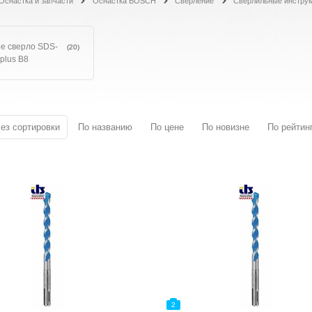
Оснастка и запчасти
Оснастка BOSCH
Сверление
Сверлильные инструм
е сверло SDS-
(20)
plus B8
ез сортировки
По названию
По цене
По новизне
По рейтин
2