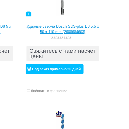
2
B8 5 x
Ударные свёрла Bosch SDS-plus B8 5,5 x
]
50 x 110 mm [2608684603]
2.608.684.603
счет
Свяжитесь с нами насчет
цены
Под заказ примерно 50 дней
Добавить в сравнение