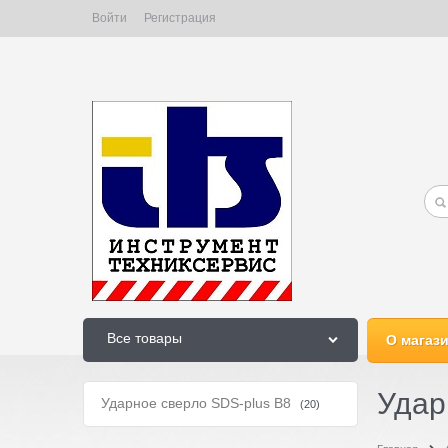
Войти
Регистрация
Все товары
О магаз
Удар
Ударное сверло SDS-plus B8
(20)