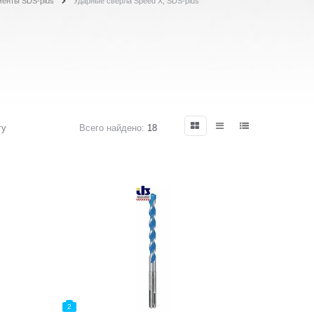
енты SDS-plus
Ударные свёрла Speed X, SDS-plus
гу
Всего найдено:
18
2