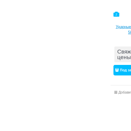
2
Ударные
5
Свяж
цены
Под з
Добави