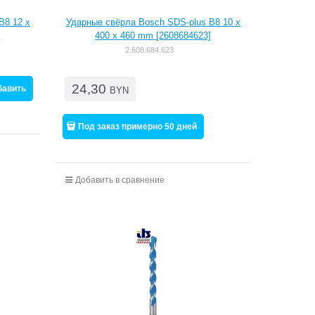
B8 12 x
Ударные свёрла Bosch SDS-plus B8 10 x
]
400 x 460 mm [2608684623]
2.608.684.623
24,30
бавить
BYN
Под заказ примерно 50 дней
Добавить в сравнение