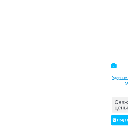
2
Ударные 
5
Свяж
цены
Под з