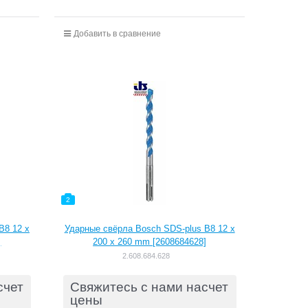
Добавить в сравнение
2
B8 12 x
Ударные свёрла Bosch SDS-plus B8 12 x
]
200 x 260 mm [2608684628]
2.608.684.628
счет
Свяжитесь с нами насчет
цены