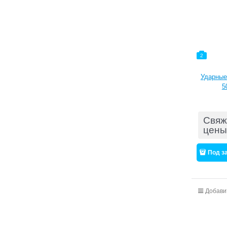
2
Ударные
5
Свяж
цены
Под з
Добави