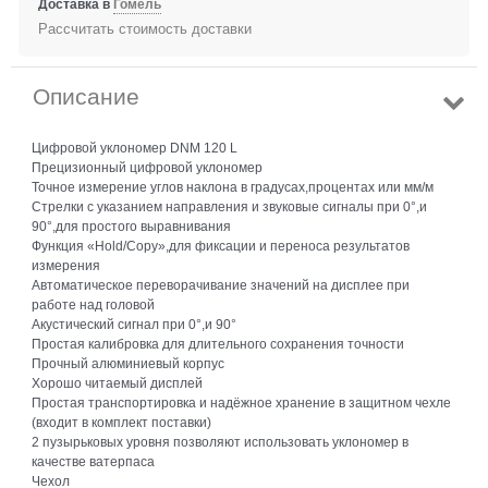
Доставка в
Гомель
Рассчитать стоимость доставки
Описание
Цифровой уклономер DNM 120 L
Прецизионный цифровой уклономер
Точное измерение углов наклона в градусах,процентах или мм/м
Стрелки с указанием направления и звуковые сигналы при 0°,и
90°,для простого выравнивания
Функция «Hold/Copy»,для фиксации и переноса результатов
измерения
Автоматическое переворачивание значений на дисплее при
работе над головой
Акустический сигнал при 0°,и 90°
Простая калибровка для длительного сохранения точности
Прочный алюминиевый корпус
Хорошо читаемый дисплей
Простая транспортировка и надёжное хранение в защитном чехле
(входит в комплект поставки)
2 пузырьковых уровня позволяют использовать уклономер в
качестве ватерпаса
Чехол