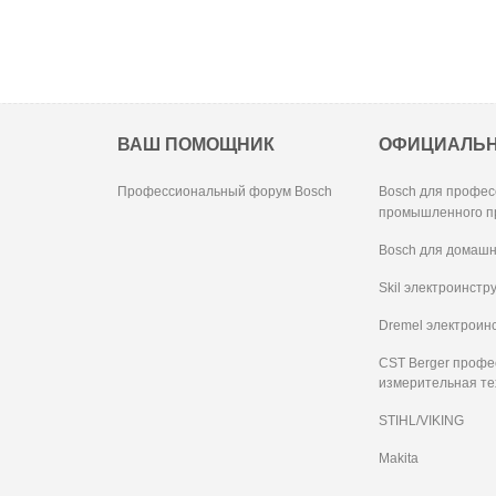
ВАШ ПОМОЩНИК
ОФИЦИАЛЬ
Профессиональный форум Bosch
Bosch для профес
промышленного п
Bosch для домашн
Skil электроинстр
Dremel электроин
CST Berger проф
измерительная те
STIHL/VIKING
Makita