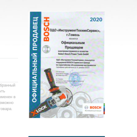
ыбранный
ыть
зменен в
зможно
товара.