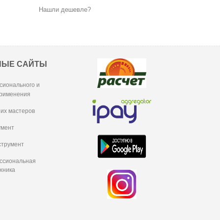
Нашли дешевле?
НЫЕ САЙТЫ
сионального и
рименения
их мастеров
умент
струмент
ессиональная
хника