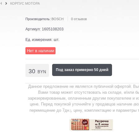
H
КОРПУС МОТОРА
Производитель:
BOSCH
0 отзывов
Артикул:
1605108203
Ед. измерения:
шт.
Нет в наличии
Под заказ примерно 50 дней
30
BYN
Данное предложение не является публичной офертой. В
Вами товар может отсутствовать на складе, и/или б
зарезервированным, оплаченным другим покупателем и и
цене. Перед покупкой уточняйте у продавцов наличие
во
(
перемещение до 7дн
, цену, комплектацию и параметры 
.)