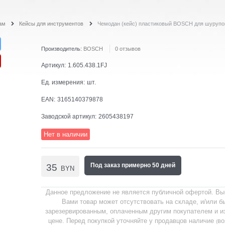
ам
Кейсы для инструментов
Чемодан (кейс) пластиковый BOSCH для шурупо
Производитель:
BOSCH
0 отзывов
Артикул:
1.605.438.1FJ
Ед. измерения:
шт.
EAN:
3165140379878
Заводской артикул:
2605438197
Нет в наличии
Под заказ примерно 50 дней
35
BYN
Данное предложение не является публичной офертой. В
Вами товар может отсутствовать на складе, и/или б
зарезервированным, оплаченным другим покупателем и и
цене. Перед покупкой уточняйте у продавцов наличие
во
(