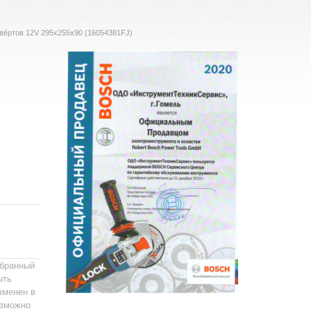
вёртов 12V 295х255х90 (16054381FJ)
ыбранный
ыть
зменен в
зможно