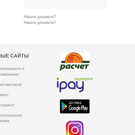
Нашли дешевле?
Нашли дешевле?
НЫЕ САЙТЫ
сионального и
рименения
их мастеров
умент
струмент
ессиональная
хника