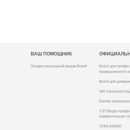
ВАШ ПОМОЩНИК
ОФИЦИАЛЬ
Профессиональный форум Bosch
Bosch для профес
промышленного п
Bosch для домашн
Skil электроинстр
Dremel электроин
CST Berger проф
измерительная те
STIHL/VIKING